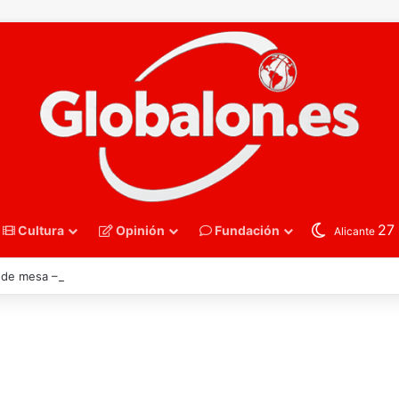
27
Cultura
Opinión
Fundación
Alicante
 de mesa – Alicante celebra la llamada de Ángel Buendía a la selección 