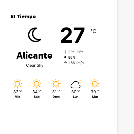
El Tiempo
27
℃
Alicante
33º - 26º
86%
1.86 km/h
Clear Sky
33
34
31
30
30
℃
℃
℃
℃
℃
Vie
Sáb
Dom
Lun
Mar