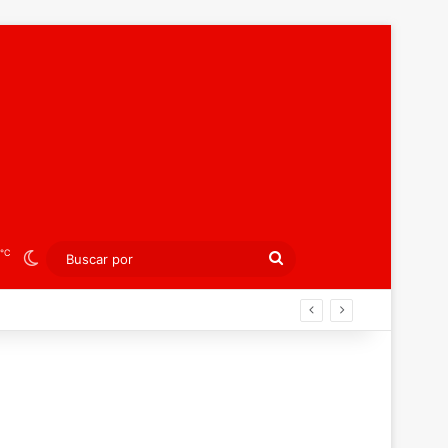
℃
Switch skin
Buscar
por
española