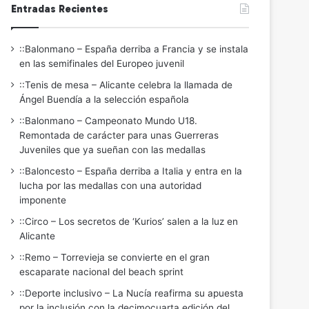
Entradas Recientes
::Balonmano – España derriba a Francia y se instala
en las semifinales del Europeo juvenil
::Tenis de mesa – Alicante celebra la llamada de
Ángel Buendía a la selección española
::Balonmano – Campeonato Mundo U18.
Remontada de carácter para unas Guerreras
Juveniles que ya sueñan con las medallas
::Baloncesto – España derriba a Italia y entra en la
lucha por las medallas con una autoridad
imponente
::Circo – Los secretos de ‘Kurios’ salen a la luz en
Alicante
::Remo – Torrevieja se convierte en el gran
escaparate nacional del beach sprint
::Deporte inclusivo – La Nucía reafirma su apuesta
por la inclusión con la decimocuarta edición del