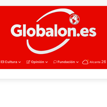
2
Cultura
Opinión
Fundación
Alicante
nmano – Alemania frena el sueño de los Hispanos Juveniles, que luchar