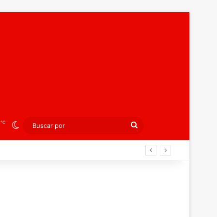
℃
6
Switch skin
Buscar
por
án ahora por el bronce europeo