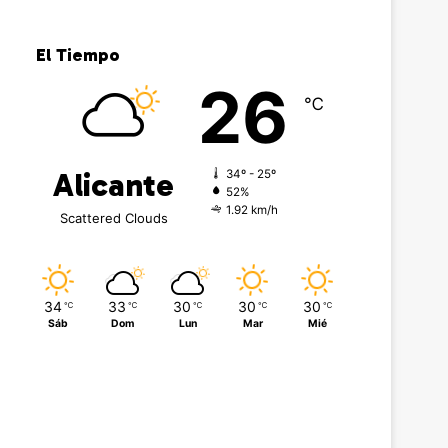
El Tiempo
26
℃
Alicante
34º - 25º
52%
1.92 km/h
Scattered Clouds
34
33
30
30
30
℃
℃
℃
℃
℃
Sáb
Dom
Lun
Mar
Mié