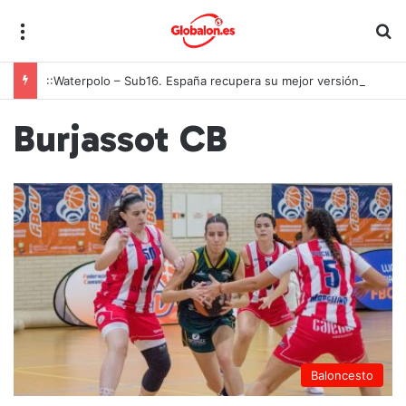
Menú
B
::Waterpolo – Sub16. España recupera su mejor versión y arrolla a Polonia en Zagreb
Burjassot CB
Baloncesto