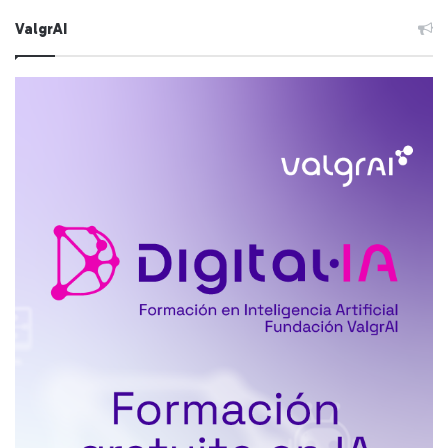
ValgrAI