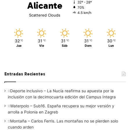
Alicante
32º - 28º
70%
4.5 km/h
Scattered Clouds
32
31
31
31
30
℃
℃
℃
℃
℃
Jue
Vie
Sáb
Dom
Lun
Entradas Recientes
::Deporte inclusivo – La Nucía reafirma su apuesta por la
inclusión con la decimocuarta edición del Campus Integra
::Waterpolo – Sub16. España recupera su mejor versión y
arrolla a Polonia en Zagreb
::Montaña – Carlos Ferris. Las montañas no se pierden solo
cuando arden