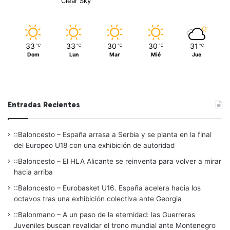
Clear Sky
33
33
30
30
31
℃
℃
℃
℃
℃
Dom
Lun
Mar
Mié
Jue
Entradas Recientes
::Baloncesto – España arrasa a Serbia y se planta en la final
del Europeo U18 con una exhibición de autoridad
::Baloncesto – El HLA Alicante se reinventa para volver a mirar
hacia arriba
::Baloncesto – Eurobasket U16. España acelera hacia los
octavos tras una exhibición colectiva ante Georgia
::Balonmano – A un paso de la eternidad: las Guerreras
Juveniles buscan revalidar el trono mundial ante Montenegro