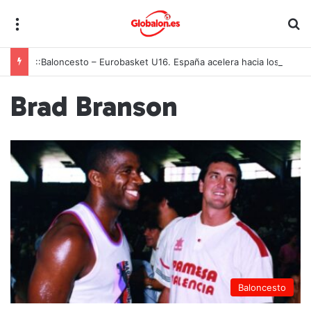
Menú
B
::Baloncesto – Eurobasket U16. España acelera hacia los octavos tras una exhibición colectiva ante Georgia
Brad Branson
Baloncesto