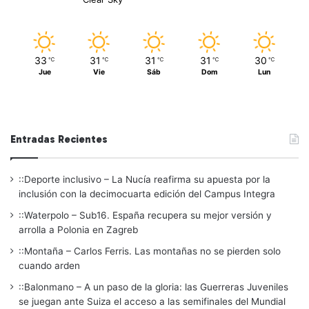
33
31
31
31
30
℃
℃
℃
℃
℃
Jue
Vie
Sáb
Dom
Lun
Entradas Recientes
::Deporte inclusivo – La Nucía reafirma su apuesta por la
inclusión con la decimocuarta edición del Campus Integra
::Waterpolo – Sub16. España recupera su mejor versión y
arrolla a Polonia en Zagreb
::Montaña – Carlos Ferris. Las montañas no se pierden solo
cuando arden
::Balonmano – A un paso de la gloria: las Guerreras Juveniles
se juegan ante Suiza el acceso a las semifinales del Mundial