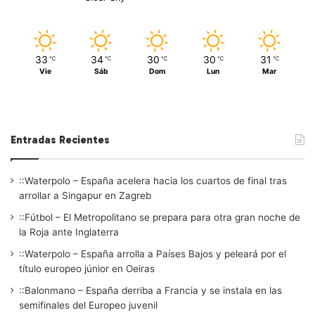
33
34
30
30
31
℃
℃
℃
℃
℃
Vie
Sáb
Dom
Lun
Mar
Entradas Recientes
::Waterpolo – España acelera hacia los cuartos de final tras
arrollar a Singapur en Zagreb
::Fútbol – El Metropolitano se prepara para otra gran noche de
la Roja ante Inglaterra
::Waterpolo – España arrolla a Países Bajos y peleará por el
título europeo júnior en Oeiras
::Balonmano – España derriba a Francia y se instala en las
semifinales del Europeo juvenil