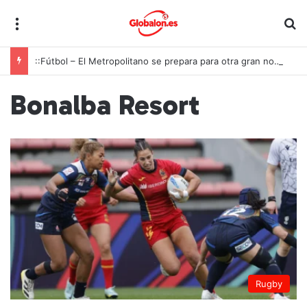
Menú
B
::Fútbol – El Metropolitano se prepara para otra gran noche de la Roja ante Inglaterra
Bonalba Resort
Rugby