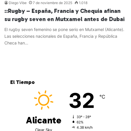
Diego Vibe
7 de noviembre de 2025
1.018
::Rugby – España, Francia y Chequia afinan
su rugby seven en Mutxamel antes de Dubai
El rugby seven femenino se pone serio en Mutxamel (Alicante).
Las selecciones nacionales de España, Francia y República
Checa han…
Leer más »
El Tiempo
32
℃
Alicante
33º - 28º
62%
4.38 km/h
Clear Sky