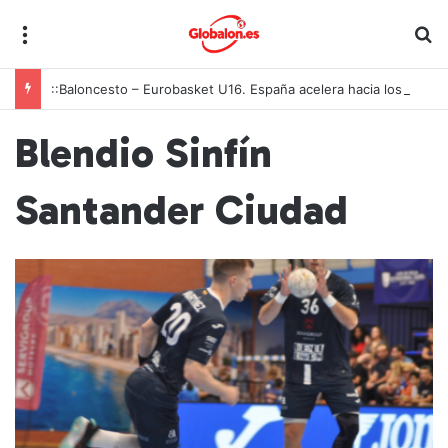
Menú
B
::Baloncesto – Eurobasket U16. España acelera hacia los octavos tras una exhibición colectiva ante Georgia
Blendio Sinfín
Santander Ciudad