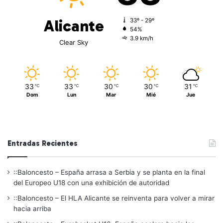
Alicante
33º - 29º
54%
3.9 km/h
Clear Sky
33
33
30
30
31
℃
℃
℃
℃
℃
Dom
Lun
Mar
Mié
Jue
Entradas Recientes
::Baloncesto – España arrasa a Serbia y se planta en la final
del Europeo U18 con una exhibición de autoridad
::Baloncesto – El HLA Alicante se reinventa para volver a mirar
hacia arriba