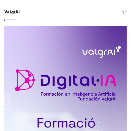
ValgrAI