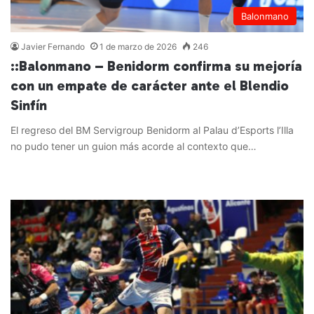
Balonmano
Javier Fernando
1 de marzo de 2026
246
::Balonmano – Benidorm confirma su mejoría
con un empate de carácter ante el Blendio
Sinfín
El regreso del BM Servigroup Benidorm al Palau d’Esports l’Illa
no pudo tener un guion más acorde al contexto que…
Leer más »