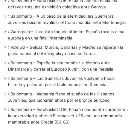
::Baloncesto – Eurobasket U16. España acelera hacia los
octavos tras una exhibición colectiva ante Georgia
::Balonmano – A un paso de la eternidad: las Guerreras
Juveniles buscan revalidar el trono mundial ante Montenegro
::Waterpolo – Una plata forjada al límite: España roza la cima
europea en una final interminable
::Voleibol – Galicia, Murcia, Canarias y Madrid se reparten la
gloria nacional del vóley playa base en Lorca
::Balonmano – España busca cambiar la historia ante
Dinamarca y cerrar el Europeo juvenil con una medalla
::Balonmano – Las Guerreras Juveniles vuelven a hacer
historia y pelearán por el título mundial en Rumanía
::Balonmano – Alemania frena el sueño de los Hispanos
Juveniles, que lucharán ahora por el bronce europeo
::Baloncesto – Eurobasket U16. España encuentra carácter en
la adversidad y abre el Eurobasket U16 con una remontada
memorable ante Grecia (96-86)