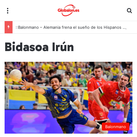
Menú
B
::Balonmano – Alemania frena el sueño de los Hispanos Juveniles, que lucharán ahora por el bronce europeo
Bidasoa Irún
Balonmano