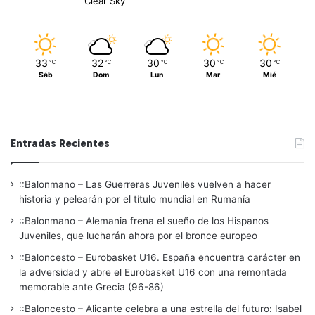
Clear Sky
33
32
30
30
30
℃
℃
℃
℃
℃
Sáb
Dom
Lun
Mar
Mié
Entradas Recientes
::Balonmano – Las Guerreras Juveniles vuelven a hacer
historia y pelearán por el título mundial en Rumanía
::Balonmano – Alemania frena el sueño de los Hispanos
Juveniles, que lucharán ahora por el bronce europeo
::Baloncesto – Eurobasket U16. España encuentra carácter en
la adversidad y abre el Eurobasket U16 con una remontada
memorable ante Grecia (96-86)
::Baloncesto – Alicante celebra a una estrella del futuro: Isabel