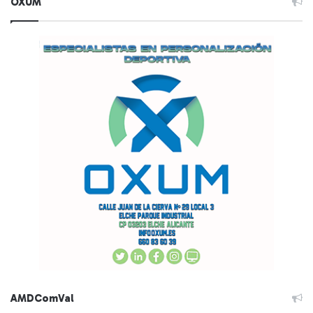
OXUM
AMDComVal