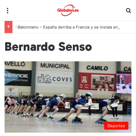
Menú
B
::Balonmano – España derriba a Francia y se instala en las semifinales del Europeo juvenil
Bernardo Senso
Deportes