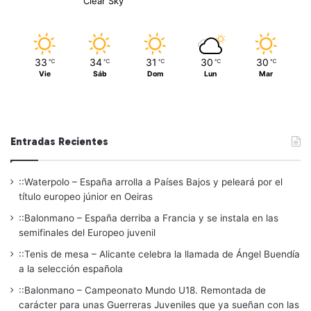
Clear Sky
33
34
31
30
30
℃
℃
℃
℃
℃
Vie
Sáb
Dom
Lun
Mar
Entradas Recientes
::Waterpolo – España arrolla a Países Bajos y peleará por el
título europeo júnior en Oeiras
::Balonmano – España derriba a Francia y se instala en las
semifinales del Europeo juvenil
::Tenis de mesa – Alicante celebra la llamada de Ángel Buendía
a la selección española
::Balonmano – Campeonato Mundo U18. Remontada de
carácter para unas Guerreras Juveniles que ya sueñan con las