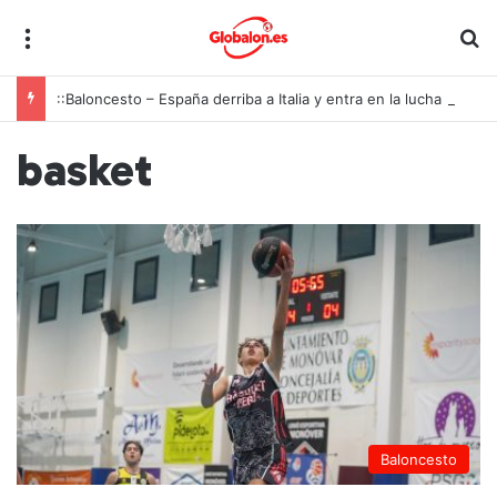
Menú
B
::Baloncesto – España derriba a Italia y entra en la lucha por las medallas con una autoridad imponente
basket
Baloncesto