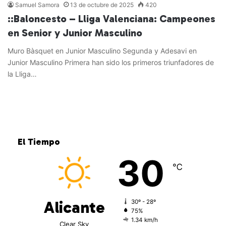
Samuel Samora
13 de octubre de 2025
420
::Baloncesto – Lliga Valenciana: Campeones
en Senior y Junior Masculino
Muro Bàsquet en Junior Masculino Segunda y Adesavi en
Junior Masculino Primera han sido los primeros triunfadores de
la Lliga…
Leer más »
El Tiempo
30
℃
Alicante
30º - 28º
75%
1.34 km/h
Clear Sky