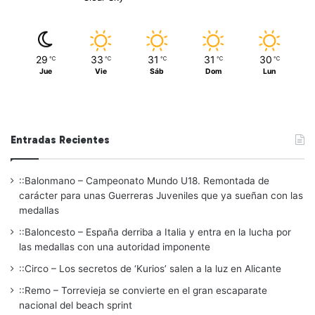
29
33
31
31
30
℃
℃
℃
℃
℃
Jue
Vie
Sáb
Dom
Lun
Entradas Recientes
::Balonmano – Campeonato Mundo U18. Remontada de
carácter para unas Guerreras Juveniles que ya sueñan con las
medallas
::Baloncesto – España derriba a Italia y entra en la lucha por
las medallas con una autoridad imponente
::Circo – Los secretos de ‘Kurios’ salen a la luz en Alicante
::Remo – Torrevieja se convierte en el gran escaparate
nacional del beach sprint