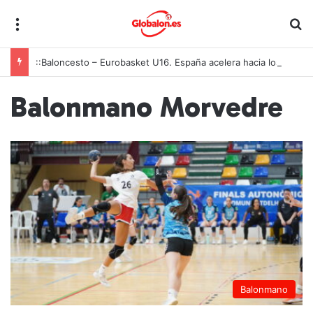
Menú
B
::Baloncesto – Eurobasket U16. España acelera hacia los octavos tras una exhibición colectiva ante Georgia
Balonmano Morvedre
Balonmano