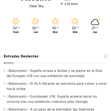
2.05 km/h
Clear Sky
32
30
30
30
31
℃
℃
℃
℃
℃
Dom
Lun
Mar
Mié
Jue
Entradas Recientes
::Baloncesto – España arrasa a Serbia y se planta en la final
del Europeo U18 con una exhibición de autoridad
::Baloncesto – El HLA Alicante se reinventa para volver a mirar
hacia arriba
::Baloncesto – Eurobasket U16. España acelera hacia los
octavos tras una exhibición colectiva ante Georgia
::Balonmano – A un paso de la eternidad: las Guerreras