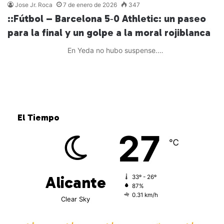
Jose Jr. Roca
7 de enero de 2026
347
::Fútbol – Barcelona 5‑0 Athletic: un paseo
para la final y un golpe a la moral rojiblanca
En Yeda no hubo suspense.…
Leer más »
El Tiempo
27
℃
Alicante
33º - 26º
87%
0.31 km/h
Clear Sky