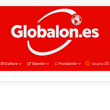
3
Cultura
Opinión
Fundación
Alicante
nmano – Alemania frena el sueño de los Hispanos Juveniles, que luchar