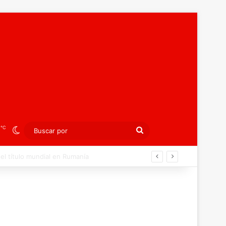
℃
3
Switch skin
Buscar
por
án ahora por el bronce europeo