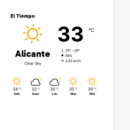
El Tiempo
33
℃
Alicante
35º - 28º
68%
3.83 km/h
Clear Sky
34
32
30
30
30
℃
℃
℃
℃
℃
Sáb
Dom
Lun
Mar
Mié