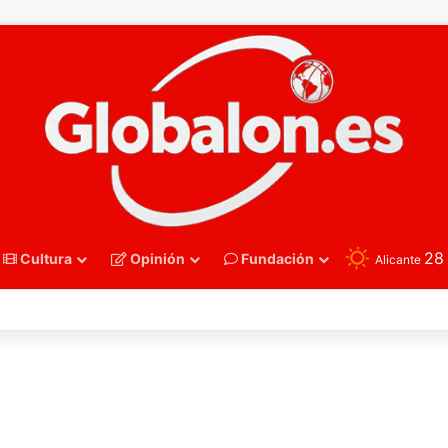
2
Cultura
Opinión
Fundación
Alicante
oncesto – Eurobasket U16. España acelera hacia los octavos tras una exh