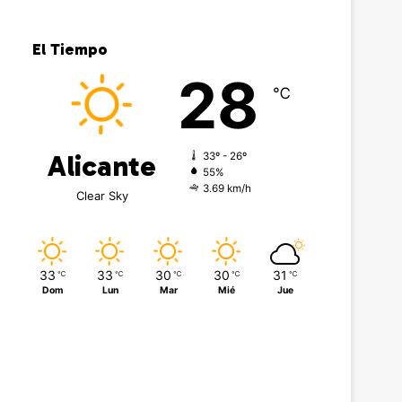
El Tiempo
28
℃
Alicante
33º - 26º
55%
3.69 km/h
Clear Sky
33
33
30
30
31
℃
℃
℃
℃
℃
Dom
Lun
Mar
Mié
Jue