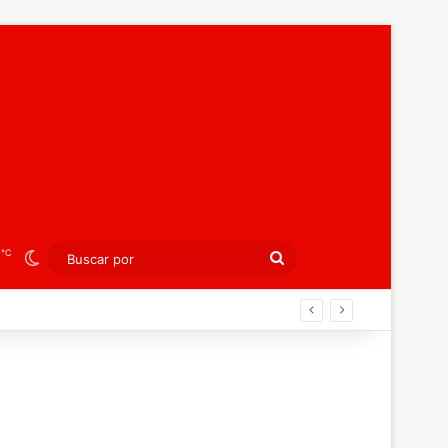
℃
8
Switch skin
Buscar
por
ibición colectiva ante Georgia