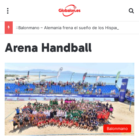
Menú
B
::Balonmano – Alemania frena el sueño de los Hispanos Juveniles, que lucharán ahora por el bronce europeo
Arena Handball
Balonmano