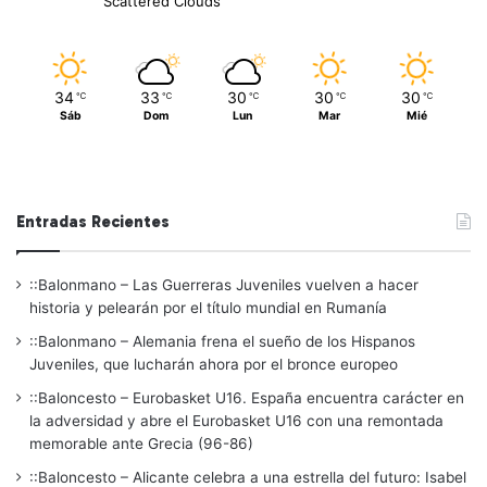
Scattered Clouds
34
33
30
30
30
℃
℃
℃
℃
℃
Sáb
Dom
Lun
Mar
Mié
Entradas Recientes
::Balonmano – Las Guerreras Juveniles vuelven a hacer
historia y pelearán por el título mundial en Rumanía
::Balonmano – Alemania frena el sueño de los Hispanos
Juveniles, que lucharán ahora por el bronce europeo
::Baloncesto – Eurobasket U16. España encuentra carácter en
la adversidad y abre el Eurobasket U16 con una remontada
memorable ante Grecia (96-86)
::Baloncesto – Alicante celebra a una estrella del futuro: Isabel