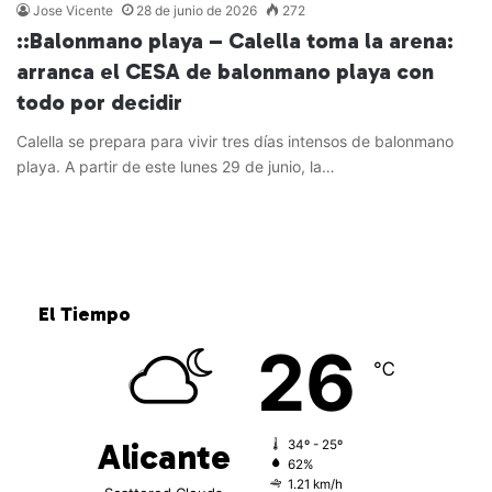
Jose Vicente
28 de junio de 2026
272
::Balonmano playa – Calella toma la arena:
arranca el CESA de balonmano playa con
todo por decidir
Calella se prepara para vivir tres días intensos de balonmano
playa. A partir de este lunes 29 de junio, la…
Leer más »
El Tiempo
26
℃
Alicante
34º - 25º
62%
1.21 km/h