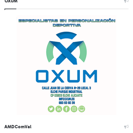
OXUM
AMDComVal