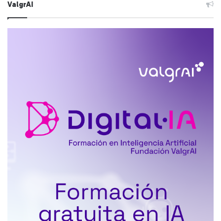
ValgrAI