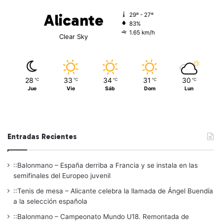
Alicante
29º - 27º
83%
1.65 km/h
Clear Sky
28
33
34
31
30
℃
℃
℃
℃
℃
Jue
Vie
Sáb
Dom
Lun
Entradas Recientes
::Balonmano – España derriba a Francia y se instala en las
semifinales del Europeo juvenil
::Tenis de mesa – Alicante celebra la llamada de Ángel Buendía
a la selección española
::Balonmano – Campeonato Mundo U18. Remontada de