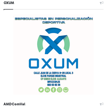
OXUM
AMDComVal