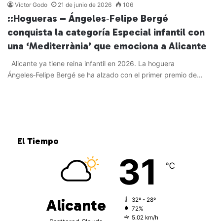
Víctor Godo
21 de junio de 2026
106
::Hogueras – Ángeles‑Felipe Bergé
conquista la categoría Especial infantil con
una ‘Mediterrània’ que emociona a Alicante
Alicante ya tiene reina infantil en 2026. La hoguera
Ángeles‑Felipe Bergé se ha alzado con el primer premio de…
Leer más »
El Tiempo
31
℃
Alicante
32º - 28º
72%
5.02 km/h