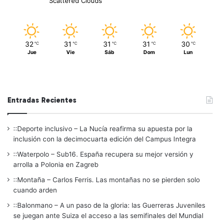
Scattered Clouds
32
31
31
31
30
℃
℃
℃
℃
℃
Jue
Vie
Sáb
Dom
Lun
Entradas Recientes
::Deporte inclusivo – La Nucía reafirma su apuesta por la
inclusión con la decimocuarta edición del Campus Integra
::Waterpolo – Sub16. España recupera su mejor versión y
arrolla a Polonia en Zagreb
::Montaña – Carlos Ferris. Las montañas no se pierden solo
cuando arden
::Balonmano – A un paso de la gloria: las Guerreras Juveniles
se juegan ante Suiza el acceso a las semifinales del Mundial