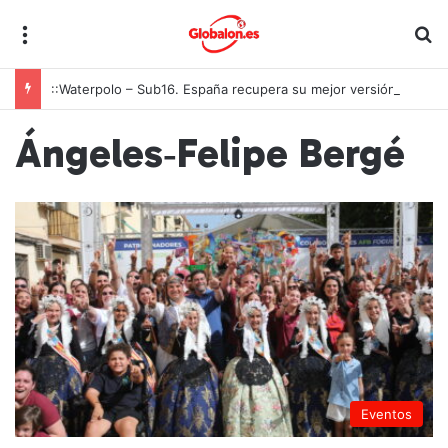
Menú
B
::Waterpolo – Sub16. España recupera su mejor versión y arrolla a Polonia en Zagreb
Ángeles‑Felipe Bergé
Eventos