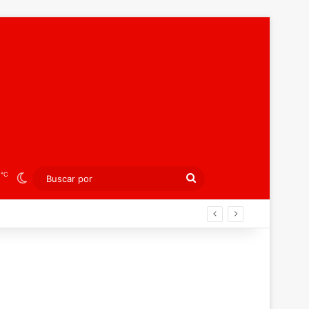
℃
6
Switch skin
Buscar
por
peo juvenil