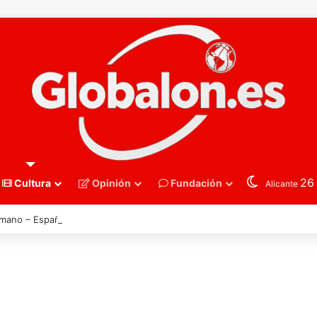
2
Cultura
Opinión
Fundación
Alicante
mano – España derriba a Francia y se instala en las semifinales del Euro