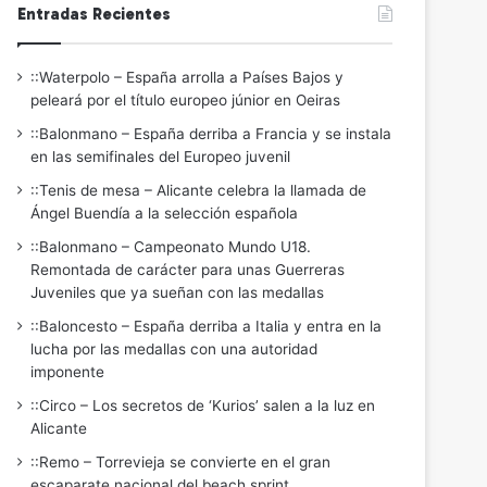
Entradas Recientes
::Waterpolo – España arrolla a Países Bajos y
peleará por el título europeo júnior en Oeiras
::Balonmano – España derriba a Francia y se instala
en las semifinales del Europeo juvenil
::Tenis de mesa – Alicante celebra la llamada de
Ángel Buendía a la selección española
::Balonmano – Campeonato Mundo U18.
Remontada de carácter para unas Guerreras
Juveniles que ya sueñan con las medallas
::Baloncesto – España derriba a Italia y entra en la
lucha por las medallas con una autoridad
imponente
::Circo – Los secretos de ‘Kurios’ salen a la luz en
Alicante
::Remo – Torrevieja se convierte en el gran
escaparate nacional del beach sprint