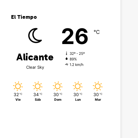
El Tiempo
26
℃
Alicante
32º - 25º
89%
1.2 km/h
Clear Sky
32
34
30
30
30
℃
℃
℃
℃
℃
Vie
Sáb
Dom
Lun
Mar