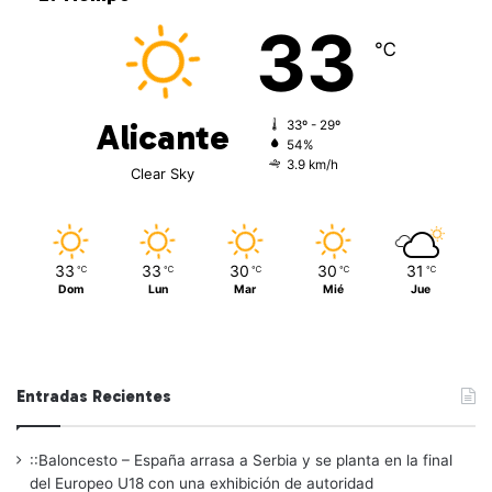
33
℃
Alicante
33º - 29º
54%
3.9 km/h
Clear Sky
33
33
30
30
31
℃
℃
℃
℃
℃
Dom
Lun
Mar
Mié
Jue
Entradas Recientes
::Baloncesto – España arrasa a Serbia y se planta en la final
del Europeo U18 con una exhibición de autoridad