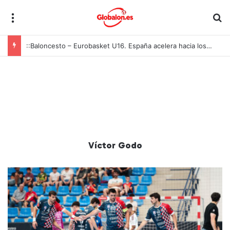
Menú
B
::Baloncesto – Eurobasket U16. España acelera hacia los octavos tras una exhibición colectiva ante Georgia
Víctor Godo