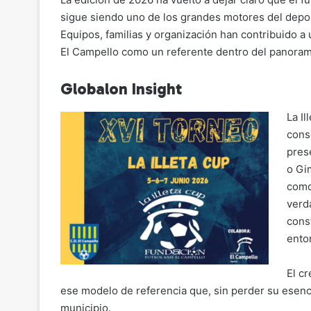
sigue siendo uno de los grandes motores del depor
Equipos, familias y organización han contribuido a
El Campello como un referente dentro del panorama
Globalon Insight
La I
conso
pres
o Gi
como
verd
cons
ento
El c
ese modelo de referencia que, sin perder su esencia
municipio.