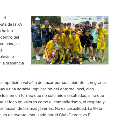
n el
puta de la XVI
o ha ido
 dentro del
 semana, el
sa
alevín e
y la presencia
competición volvió a destacar por su ambiente, con gradas
nas y una notable implicación del entorno local, algo
itual en un torneo que no solo mide resultados, sino que
e el foco en valores como el compañerismo, el respeto y
formación de los más jóvenes. No es casualidad: La Illeta
 es un evento impulsado por el Club Deportivo El