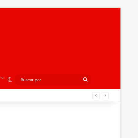
℃
2
Switch skin
Buscar
por
án ahora por el bronce europeo