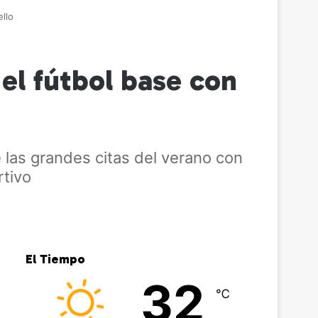
ello
 el fútbol base con
 las grandes citas del verano con
rtivo
El Tiempo
32
℃