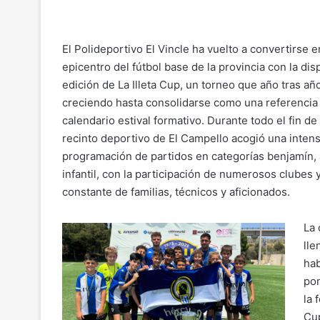
o
m
a
h
el
o
p
ai
c
at
e
m
y
l
e
s
gr
p
El Polideportivo El Vincle ha vuelto a convertirse e
Li
b
A
a
ar
epicentro del fútbol base de la provincia con la dis
edición de La Illeta Cup, un torneo que año tras añ
n
o
p
m
tir
creciendo hasta consolidarse como una referencia
k
o
p
calendario estival formativo. Durante todo el fin de
k
recinto deportivo de El Campello acogió una inten
programación de partidos en categorías benjamín, 
infantil, con la participación de numerosos clubes 
constante de familias, técnicos y aficionados.
La 
lle
hab
pon
la 
Cup