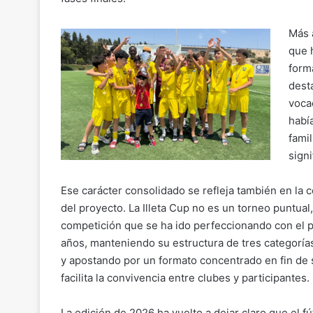
Más a
que 
form
dest
voca
habí
fami
signi
Ese carácter consolidado se refleja también en la 
del proyecto. La Illeta Cup no es un torneo puntual
competición que se ha ido perfeccionando con el p
años, manteniendo su estructura de tres categorías
y apostando por un formato concentrado en fin d
facilita la convivencia entre clubes y participantes.
La edición de 2026 ha vuelto a dejar claro que el f