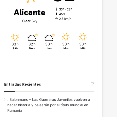
Alicante
33º - 28º
45%
2.5 km/h
Clear Sky
33
32
30
30
30
℃
℃
℃
℃
℃
Sáb
Dom
Lun
Mar
Mié
Entradas Recientes
::Balonmano – Las Guerreras Juveniles vuelven a
hacer historia y pelearán por el título mundial en
Rumanía