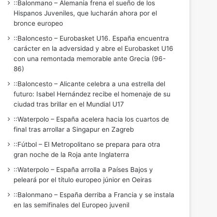
::Balonmano – Alemania frena el sueño de los
Hispanos Juveniles, que lucharán ahora por el
bronce europeo
::Baloncesto – Eurobasket U16. España encuentra
carácter en la adversidad y abre el Eurobasket U16
con una remontada memorable ante Grecia (96-
86)
::Baloncesto – Alicante celebra a una estrella del
futuro: Isabel Hernández recibe el homenaje de su
ciudad tras brillar en el Mundial U17
::Waterpolo – España acelera hacia los cuartos de
final tras arrollar a Singapur en Zagreb
::Fútbol – El Metropolitano se prepara para otra
gran noche de la Roja ante Inglaterra
::Waterpolo – España arrolla a Países Bajos y
peleará por el título europeo júnior en Oeiras
::Balonmano – España derriba a Francia y se instala
en las semifinales del Europeo juvenil