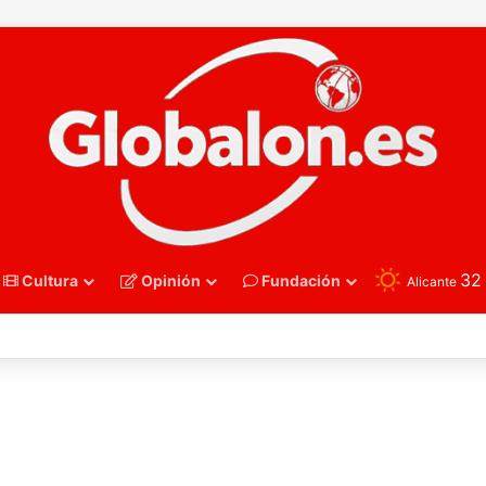
3
Cultura
Opinión
Fundación
Alicante
nmano – Alemania frena el sueño de los Hispanos Juveniles, que luchar