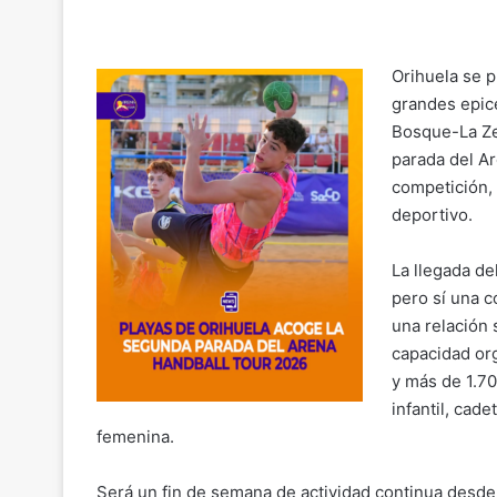
o
m
a
h
el
o
p
ai
c
at
e
m
y
l
e
s
gr
p
Orihuela se p
Li
b
A
a
ar
grandes epic
n
o
p
m
Bosque-La Zen
tir
parada del A
k
o
p
competición,
k
deportivo.
La llegada de
pero sí una c
una relación 
capacidad or
y más de 1.70
infantil, cad
femenina.
Será un fin de semana de actividad continua desde 