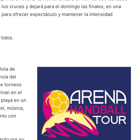
los cruces y dejará para el domingo las finales, en una
 para ofrecer espectáculo y mantener la intensidad
tidos.
ñola de
ncia del
de torneos
minan en el
 playa en un
el, música,
anto con
solo por su