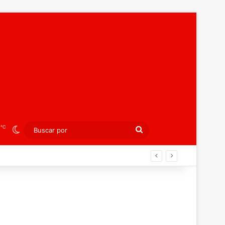
℃
2
Switch skin
Buscar
por
agreb