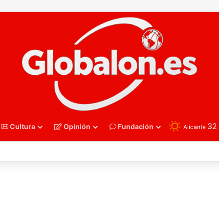
3
Cultura
Opinión
Fundación
Alicante
polo – Sub16. España recupera su mejor versión y arrolla a Polonia en Z