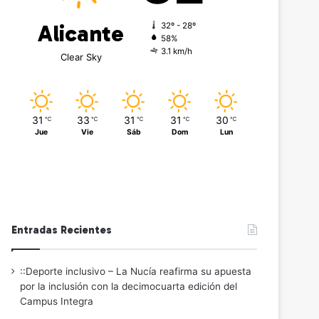
Alicante
32º - 28º
58%
3.1 km/h
Clear Sky
31
33
31
31
30
℃
℃
℃
℃
℃
Jue
Vie
Sáb
Dom
Lun
Entradas Recientes
::Deporte inclusivo – La Nucía reafirma su apuesta
por la inclusión con la decimocuarta edición del
Campus Integra