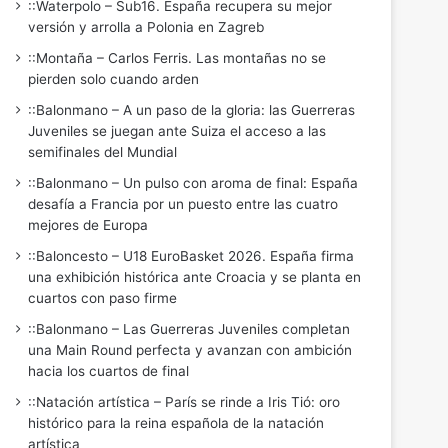
::Waterpolo – Sub16. España recupera su mejor
versión y arrolla a Polonia en Zagreb
::Montaña – Carlos Ferris. Las montañas no se
pierden solo cuando arden
::Balonmano – A un paso de la gloria: las Guerreras
Juveniles se juegan ante Suiza el acceso a las
semifinales del Mundial
::Balonmano – Un pulso con aroma de final: España
desafía a Francia por un puesto entre las cuatro
mejores de Europa
::Baloncesto – U18 EuroBasket 2026. España firma
una exhibición histórica ante Croacia y se planta en
cuartos con paso firme
::Balonmano – Las Guerreras Juveniles completan
una Main Round perfecta y avanzan con ambición
hacia los cuartos de final
::Natación artística – París se rinde a Iris Tió: oro
histórico para la reina española de la natación
artística