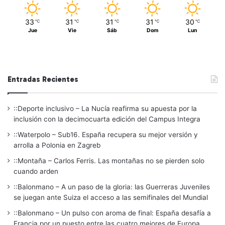
33
31
31
31
30
℃
℃
℃
℃
℃
Jue
Vie
Sáb
Dom
Lun
Entradas Recientes
::Deporte inclusivo – La Nucía reafirma su apuesta por la
inclusión con la decimocuarta edición del Campus Integra
::Waterpolo – Sub16. España recupera su mejor versión y
arrolla a Polonia en Zagreb
::Montaña – Carlos Ferris. Las montañas no se pierden solo
cuando arden
::Balonmano – A un paso de la gloria: las Guerreras Juveniles
se juegan ante Suiza el acceso a las semifinales del Mundial
::Balonmano – Un pulso con aroma de final: España desafía a
Francia por un puesto entre las cuatro mejores de Europa