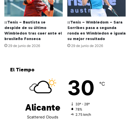
::Tenis – Bautista se
::Tenis – Wmbledom – Sara
despide de su último
Sorribes pasa a segunda
Wimbledon tras caer ante el
ronda en Wimbledon e iguala
brasileño Fonseca
su mejor resultado
29 de junio de 2026
29 de junio de 2026
El Tiempo
30
℃
Alicante
33º - 28º
78%
2.75 km/h
Scattered Clouds