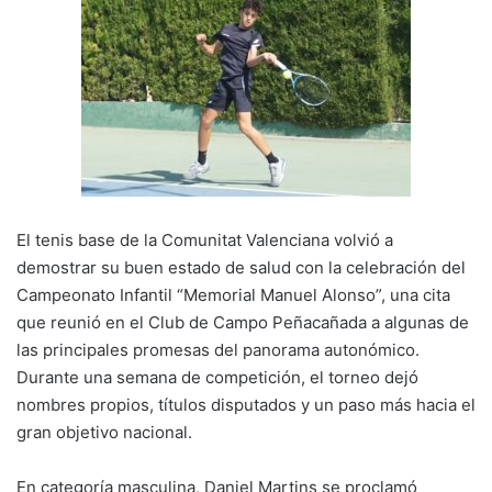
Li
b
A
a
ar
n
o
p
m
tir
k
o
p
k
El tenis base de la Comunitat Valenciana volvió a
demostrar su buen estado de salud con la celebración del
Campeonato Infantil “Memorial Manuel Alonso”, una cita
que reunió en el Club de Campo Peñacañada a algunas de
las principales promesas del panorama autonómico.
Durante una semana de competición, el torneo dejó
nombres propios, títulos disputados y un paso más hacia el
gran objetivo nacional.
En categoría masculina, Daniel Martins se proclamó