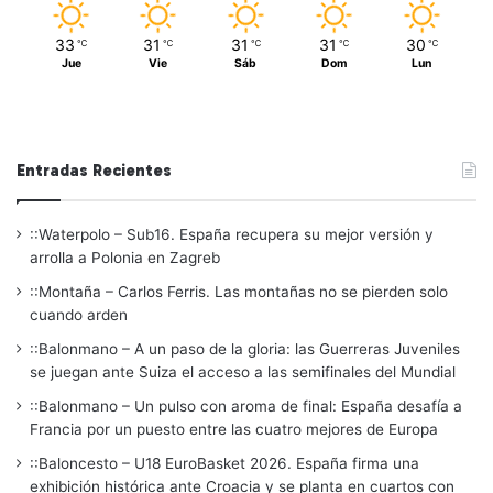
33
31
31
31
30
℃
℃
℃
℃
℃
Jue
Vie
Sáb
Dom
Lun
Entradas Recientes
::Waterpolo – Sub16. España recupera su mejor versión y
arrolla a Polonia en Zagreb
::Montaña – Carlos Ferris. Las montañas no se pierden solo
cuando arden
::Balonmano – A un paso de la gloria: las Guerreras Juveniles
se juegan ante Suiza el acceso a las semifinales del Mundial
::Balonmano – Un pulso con aroma de final: España desafía a
Francia por un puesto entre las cuatro mejores de Europa
::Baloncesto – U18 EuroBasket 2026. España firma una
exhibición histórica ante Croacia y se planta en cuartos con