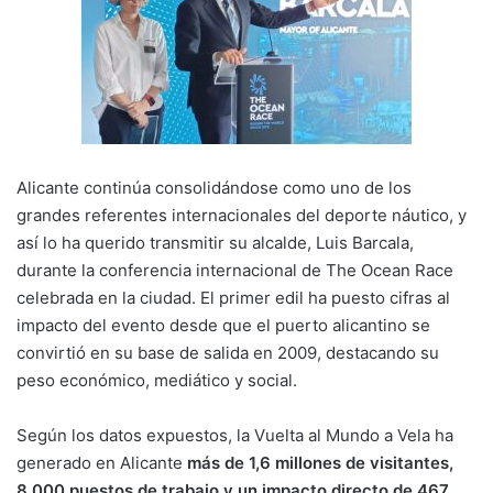
n
o
p
m
tir
k
o
p
k
Alicante continúa consolidándose como uno de los
grandes referentes internacionales del deporte náutico, y
así lo ha querido transmitir su alcalde, Luis Barcala,
durante la conferencia internacional de The Ocean Race
celebrada en la ciudad. El primer edil ha puesto cifras al
impacto del evento desde que el puerto alicantino se
convirtió en su base de salida en 2009, destacando su
peso económico, mediático y social.
Según los datos expuestos, la Vuelta al Mundo a Vela ha
generado en Alicante
más de 1,6 millones de visitantes,
8.000 puestos de trabajo y un impacto directo de 467