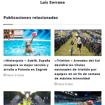
Luis Serrano
Publicaciones relacionadas
::Waterpolo – Sub16. España
::Triatlon – Arenales del Sol
recupera su mejor versión y
decidirá los títulos
arrolla a Polonia en Zagreb
nacionales de triatlón por
equipos en un fin de semana
Hace 3 horas
de máxima intensidad
Hace 6 días