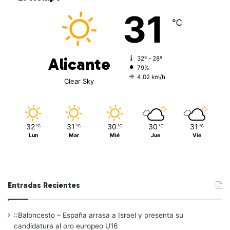
31
℃
Alicante
32º - 28º
79%
4.02 km/h
Clear Sky
32
31
30
30
31
℃
℃
℃
℃
℃
Lun
Mar
Mié
Jue
Vie
Entradas Recientes
::Baloncesto – España arrasa a Israel y presenta su
candidatura al oro europeo U16