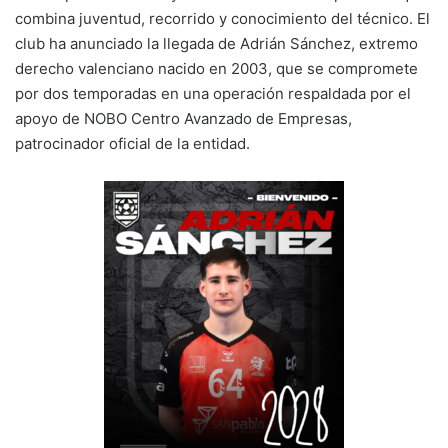
combina juventud, recorrido y conocimiento del técnico. El
n
o
p
m
tir
club ha anunciado la llegada de Adrián Sánchez, extremo
k
o
p
derecho valenciano nacido en 2003, que se compromete
k
por dos temporadas en una operación respaldada por el
apoyo de NOBO Centro Avanzado de Empresas,
patrocinador oficial de la entidad.