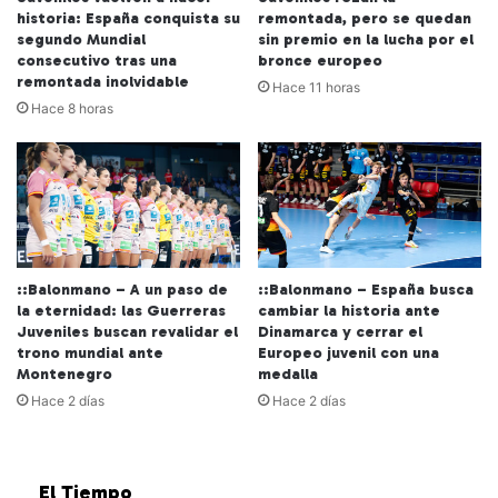
historia: España conquista su
remontada, pero se quedan
segundo Mundial
sin premio en la lucha por el
consecutivo tras una
bronce europeo
remontada inolvidable
Hace 11 horas
Hace 8 horas
::Balonmano – A un paso de
::Balonmano – España busca
la eternidad: las Guerreras
cambiar la historia ante
Juveniles buscan revalidar el
Dinamarca y cerrar el
trono mundial ante
Europeo juvenil con una
Montenegro
medalla
Hace 2 días
Hace 2 días
El Tiempo