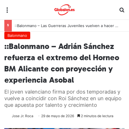
Menú
B
::Balonmano – Las Guerreras Juveniles vuelven a hacer historia: España conquista su segundo Mundial consecutivo tras una remontada inolvidable
Balonmano
::Balonmano – Adrián Sánchez
refuerza el extremo del Horneo
BM Alicante con proyección y
experiencia Asobal
El joven valenciano firma por dos temporadas y
vuelve a coincidir con Roi Sánchez en un equipo
que apuesta por talento y crecimiento
Jose Jr. Roca
29 de mayo de 2026
2 minutos de lectura