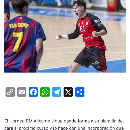
C
E
F
W
T
X
C
o
m
a
h
el
o
p
ai
c
at
e
m
y
l
e
s
gr
p
El Horneo BM Alicante sigue dando forma a su plantilla de
Li
b
A
a
ar
cara al próximo curso y lo hace con una incorporación que