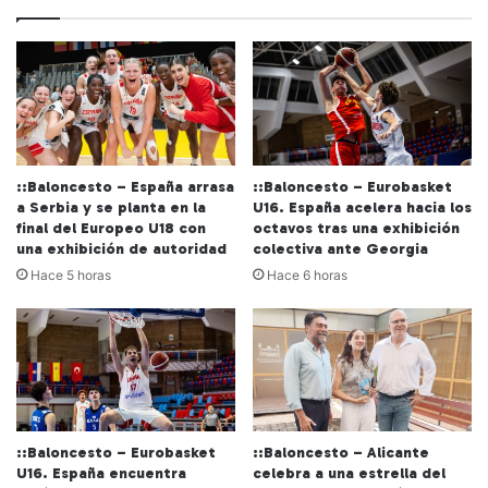
::Baloncesto – España arrasa
::Baloncesto – Eurobasket
a Serbia y se planta en la
U16. España acelera hacia los
final del Europeo U18 con
octavos tras una exhibición
una exhibición de autoridad
colectiva ante Georgia
Hace 5 horas
Hace 6 horas
::Baloncesto – Eurobasket
::Baloncesto – Alicante
U16. España encuentra
celebra a una estrella del