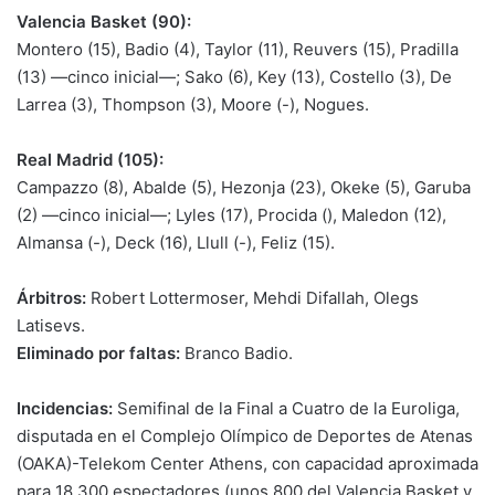
Valencia Basket (90):
Montero (15), Badio (4), Taylor (11), Reuvers (15), Pradilla
(13) —cinco inicial—; Sako (6), Key (13), Costello (3), De
Larrea (3), Thompson (3), Moore (-), Nogues.
Real Madrid (105):
Campazzo (8), Abalde (5), Hezonja (23), Okeke (5), Garuba
(2) —cinco inicial—; Lyles (17), Procida (), Maledon (12),
Almansa (-), Deck (16), Llull (-), Feliz (15).
Árbitros:
Robert Lottermoser, Mehdi Difallah, Olegs
Latisevs.
Eliminado por faltas:
Branco Badio.
Incidencias:
Semifinal de la Final a Cuatro de la Euroliga,
disputada en el Complejo Olímpico de Deportes de Atenas
(OAKA)-Telekom Center Athens, con capacidad aproximada
para 18.300 espectadores (unos 800 del Valencia Basket y