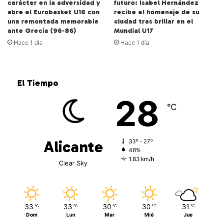
carácter en la adversidad y
futuro: Isabel Hernández
abre el Eurobasket U16 con
recibe el homenaje de su
una remontada memorable
ciudad tras brillar en el
ante Grecia (96-86)
Mundial U17
Hace 1 día
Hace 1 día
El Tiempo
28
℃
Alicante
33º - 27º
48%
1.83 km/h
Clear Sky
33
33
30
30
31
℃
℃
℃
℃
℃
Dom
Lun
Mar
Mié
Jue