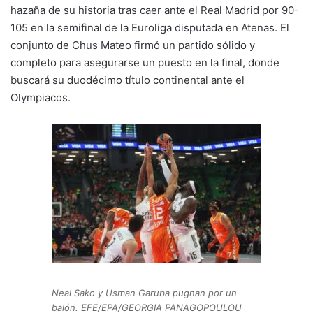
Li
b
A
a
ar
hazaña de su historia tras caer ante el Real Madrid por 90-
105 en la semifinal de la Euroliga disputada en Atenas. El
n
o
p
m
tir
conjunto de Chus Mateo firmó un partido sólido y
k
o
p
completo para asegurarse un puesto en la final, donde
k
buscará su duodécimo título continental ante el
Olympiacos.
Neal Sako y Usman Garuba pugnan por un
balón. EFE/EPA/GEORGIA PANAGOPOULOU