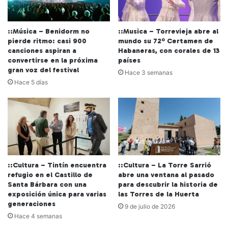
::Música – Benidorm no
::Musica – Torrevieja abre al
pierde ritmo: casi 900
mundo su 72º Certamen de
canciones aspiran a
Habaneras, con corales de 13
convertirse en la próxima
países
gran voz del festival
Hace 3 semanas
Hace 5 días
::Cultura – Tintín encuentra
::Cultura – La Torre Sarrió
refugio en el Castillo de
abre una ventana al pasado
Santa Bárbara con una
para descubrir la historia de
exposición única para varias
las Torres de la Huerta
generaciones
9 de julio de 2026
Hace 4 semanas