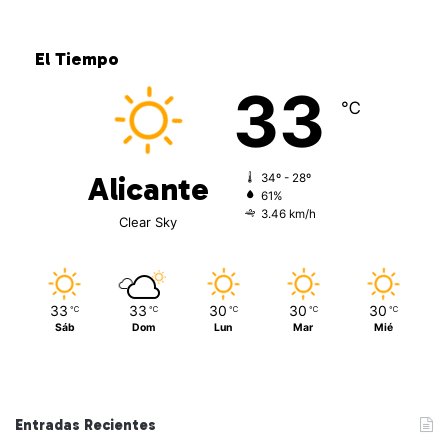
El Tiempo
33
℃
Alicante
34º - 28º
61%
3.46 km/h
Clear Sky
33
33
30
30
30
℃
℃
℃
℃
℃
Sáb
Dom
Lun
Mar
Mié
Entradas Recientes