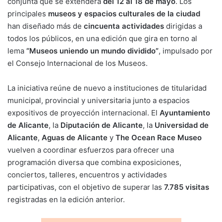
conjunta que se extenderá
del 12 al 18 de mayo
. Los
k
o
p
principales
museos y espacios culturales de la ciudad
k
han diseñado más de
cincuenta actividades
dirigidas a
todos los públicos, en una edición que gira en torno al
lema
“Museos uniendo un mundo dividido”
, impulsado por
el Consejo Internacional de los Museos.
La iniciativa reúne de nuevo a instituciones de titularidad
municipal, provincial y universitaria junto a espacios
expositivos de proyección internacional. El
Ayuntamiento
de Alicante
, la
Diputación de Alicante
, la
Universidad de
Alicante
,
Aguas de Alicante
y
The Ocean Race Museo
vuelven a coordinar esfuerzos para ofrecer una
programación diversa que combina exposiciones,
conciertos, talleres, encuentros y actividades
participativas, con el objetivo de superar las
7.785 visitas
registradas en la edición anterior.