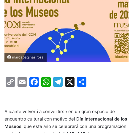
marcapaginas rosa
C
E
F
W
T
X
C
o
m
a
h
el
o
p
ai
c
at
e
m
y
l
e
s
gr
p
Alicante volverá a convertirse en un gran espacio de
Li
b
A
a
ar
encuentro cultural con motivo del
Día Internacional de los
Museos
n
, que este año se celebrará con una programación
o
p
m
tir