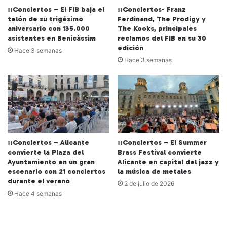
::Conciertos – El FIB baja el
::Conciertos- Franz
telón de su trigésimo
Ferdinand, The Prodigy y
aniversario con 135.000
The Kooks, principales
asistentes en Benicàssim
reclamos del FIB en su 30
edición
Hace 3 semanas
Hace 3 semanas
::Conciertos – Alicante
::Conciertos – El Summer
convierte la Plaza del
Brass Festival convierte
Ayuntamiento en un gran
Alicante en capital del jazz y
escenario con 21 conciertos
la música de metales
durante el verano
2 de julio de 2026
Hace 4 semanas