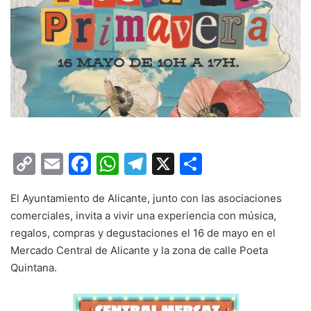
C
E
F
W
T
X
C
o
m
a
h
el
o
El
Ayuntamiento de Alicante
, junto con las asociaciones
p
ai
c
at
e
m
comerciales, invita a vivir una experiencia con música,
y
l
e
s
gr
p
regalos, compras y degustaciones el 16 de mayo en el
Li
b
A
a
ar
Mercado Central de Alicante
y la zona de
calle Poeta
Quintana
n
.
o
p
m
tir
k
o
p