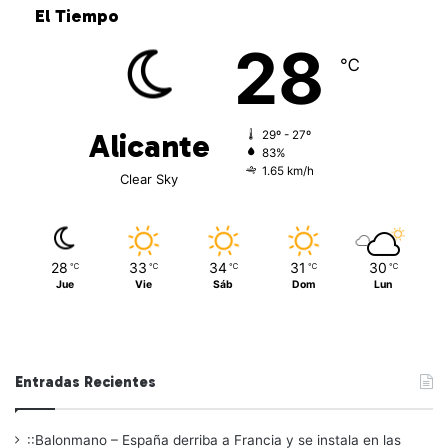
El Tiempo
28
℃
Alicante
29º - 27º
83%
1.65 km/h
Clear Sky
28
33
34
31
30
℃
℃
℃
℃
℃
Jue
Vie
Sáb
Dom
Lun
Entradas Recientes
::Balonmano – España derriba a Francia y se instala en las