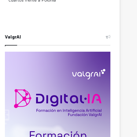
cuartos frente a Polonia
ValgrAI