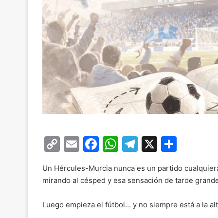
C
E
F
W
T
X
C
o
m
a
h
el
o
Un Hércules-Murcia nunca es un partido cualquiera.
p
ai
c
at
e
m
mirando al césped y esa sensación de tarde grande 
y
l
e
s
gr
p
Li
b
A
a
ar
Luego empieza el fútbol… y no siempre está a la al