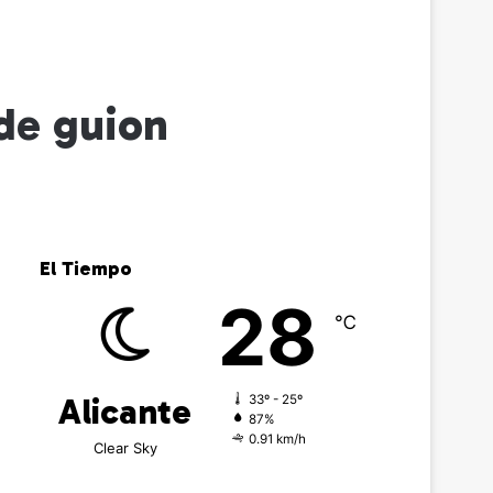
 de guion
El Tiempo
28
℃
Alicante
33º - 25º
87%
0.91 km/h
Clear Sky