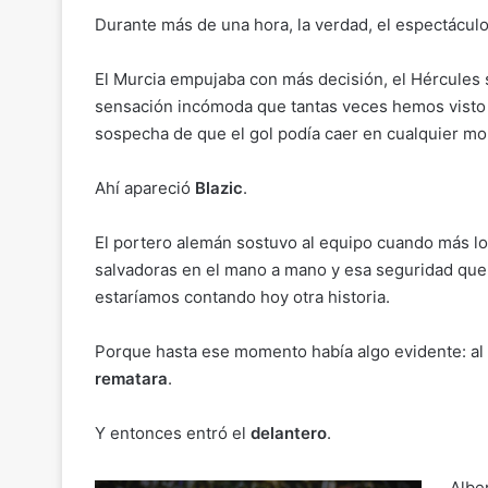
n
o
p
m
tir
Durante más de una hora, la verdad, el espectácul
k
o
p
k
El Murcia empujaba con más decisión, el Hércules s
sensación incómoda que tantas veces hemos visto en
sospecha de que el gol podía caer en cualquier m
Ahí apareció
Blazic
.
El portero alemán sostuvo al equipo cuando más lo
salvadoras en el mano a mano y esa seguridad que 
estaríamos contando hoy otra historia.
Porque hasta ese momento había algo evidente: al Hé
rematara
.
Y entonces entró el
delantero
.
Albe