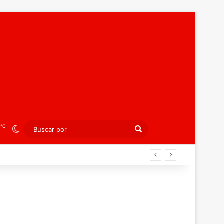
℃
8
Switch skin
Buscar
por