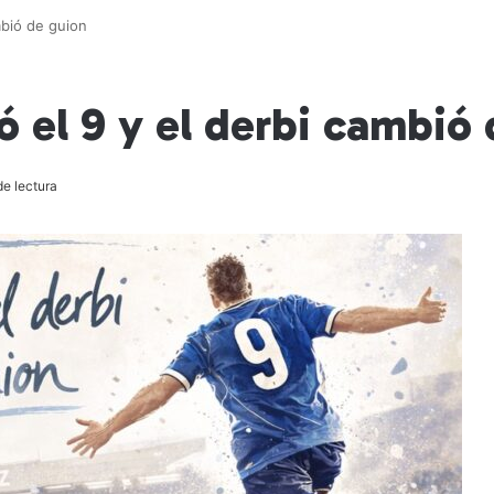
mbió de guion
ó el 9 y el derbi cambió
e lectura