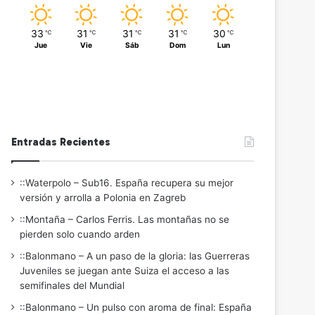
33
31
31
31
30
℃
℃
℃
℃
℃
Jue
Vie
Sáb
Dom
Lun
Entradas Recientes
::Waterpolo – Sub16. España recupera su mejor
versión y arrolla a Polonia en Zagreb
::Montaña – Carlos Ferris. Las montañas no se
pierden solo cuando arden
::Balonmano – A un paso de la gloria: las Guerreras
Juveniles se juegan ante Suiza el acceso a las
semifinales del Mundial
::Balonmano – Un pulso con aroma de final: España