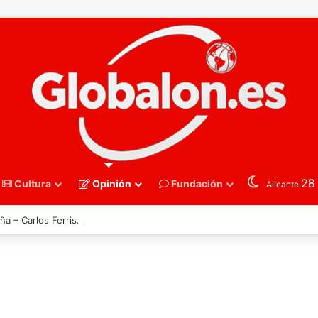
2
Cultura
Opinión
Fundación
Alicante
ña – Carlos Ferris. Las montañas no se pierden solo cuando arden