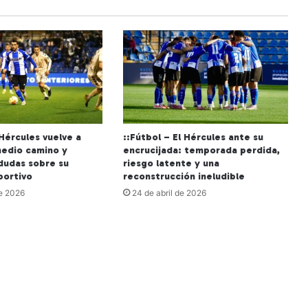
 Hércules vuelve a
::Fútbol – El Hércules ante su
edio camino y
encrucijada: temporada perdida,
 dudas sobre su
riesgo latente y una
portivo
reconstrucción ineludible
e 2026
24 de abril de 2026