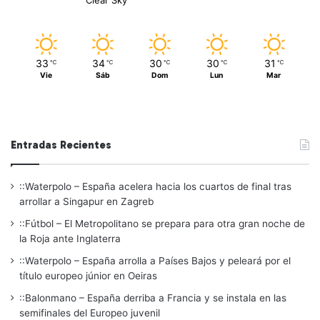
33
34
30
30
31
℃
℃
℃
℃
℃
Vie
Sáb
Dom
Lun
Mar
Entradas Recientes
::Waterpolo – España acelera hacia los cuartos de final tras
arrollar a Singapur en Zagreb
::Fútbol – El Metropolitano se prepara para otra gran noche de
la Roja ante Inglaterra
::Waterpolo – España arrolla a Países Bajos y peleará por el
título europeo júnior en Oeiras
::Balonmano – España derriba a Francia y se instala en las
semifinales del Europeo juvenil