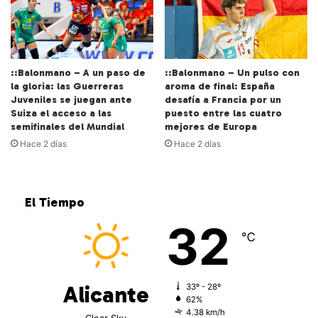
::Balonmano – A un paso de
::Balonmano – Un pulso con
la gloria: las Guerreras
aroma de final: España
Juveniles se juegan ante
desafía a Francia por un
Suiza el acceso a las
puesto entre las cuatro
semifinales del Mundial
mejores de Europa
Hace 2 días
Hace 2 días
El Tiempo
32
℃
Alicante
33º - 28º
62%
4.38 km/h
Clear Sky