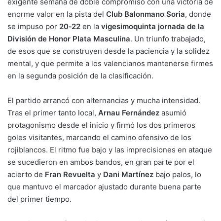
exigente semana de doble compromiso con una victoria de
k
o
p
enorme valor en la pista del
Club Balonmano Soria
, donde
k
se impuso por
20‑22
en la
vigesimoquinta jornada de la
División de Honor Plata Masculina
. Un triunfo trabajado,
de esos que se construyen desde la paciencia y la solidez
mental, y que permite a los valencianos mantenerse firmes
en la segunda posición de la clasificación.
El partido arrancó con alternancias y mucha intensidad.
Tras el primer tanto local,
Arnau Fernández
asumió
protagonismo desde el inicio y firmó los dos primeros
goles visitantes, marcando el camino ofensivo de los
rojiblancos. El ritmo fue bajo y las imprecisiones en ataque
se sucedieron en ambos bandos, en gran parte por el
acierto de
Fran Revuelta
y
Dani Martínez
bajo palos, lo
que mantuvo el marcador ajustado durante buena parte
del primer tiempo.