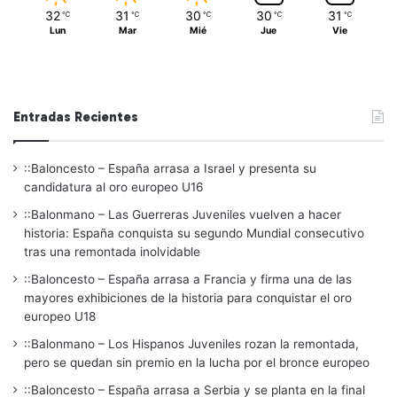
32
31
30
30
31
℃
℃
℃
℃
℃
Lun
Mar
Mié
Jue
Vie
Entradas Recientes
::Baloncesto – España arrasa a Israel y presenta su
candidatura al oro europeo U16
::Balonmano – Las Guerreras Juveniles vuelven a hacer
historia: España conquista su segundo Mundial consecutivo
tras una remontada inolvidable
::Baloncesto – España arrasa a Francia y firma una de las
mayores exhibiciones de la historia para conquistar el oro
europeo U18
::Balonmano – Los Hispanos Juveniles rozan la remontada,
pero se quedan sin premio en la lucha por el bronce europeo
::Baloncesto – España arrasa a Serbia y se planta en la final