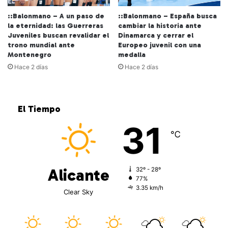
::Balonmano – A un paso de
::Balonmano – España busca
la eternidad: las Guerreras
cambiar la historia ante
Juveniles buscan revalidar el
Dinamarca y cerrar el
trono mundial ante
Europeo juvenil con una
Montenegro
medalla
Hace 2 días
Hace 2 días
El Tiempo
31
℃
Alicante
32º - 28º
77%
3.35 km/h
Clear Sky