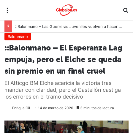
Menú
B
::Balonmano – Las Guerreras Juveniles vuelven a hacer historia: España conquista su segundo Mundial consecutivo tras una remontada inolvidable
Balonmano
::Balonmano – El Esperanza Lag
empuja, pero el Elche se queda
sin premio en un final cruel
El Atticgo BM Elche acaricia la victoria tras
mandar con claridad, pero el Castellón castiga
los errores en el tramo decisivo
Enrique Gil
14 de marzo de 2026
3 minutos de lectura