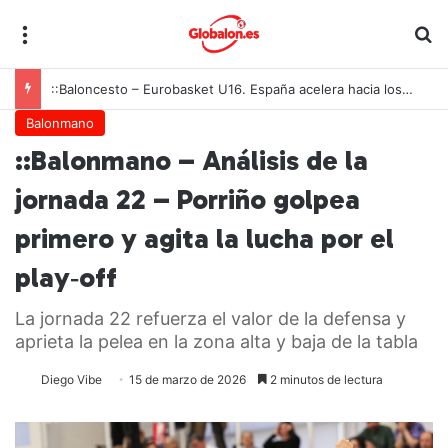
Menú
B
::Baloncesto – Eurobasket U16. España acelera hacia los octavos tras una exhibición colectiva ante Georgia
Balonmano
::Balonmano – Análisis de la
jornada 22 – Porriño golpea
primero y agita la lucha por el
play‑off
La jornada 22 refuerza el valor de la defensa y
aprieta la pelea en la zona alta y baja de la tabla
Diego Vibe
15 de marzo de 2026
2 minutos de lectura