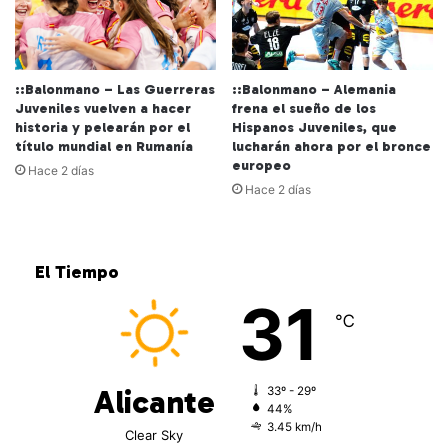
::Balonmano – Las Guerreras
::Balonmano – Alemania
Juveniles vuelven a hacer
frena el sueño de los
historia y pelearán por el
Hispanos Juveniles, que
título mundial en Rumanía
lucharán ahora por el bronce
europeo
Hace 2 días
Hace 2 días
El Tiempo
31
℃
Alicante
33º - 29º
44%
3.45 km/h
Clear Sky