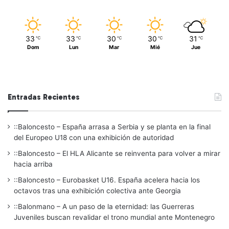
33
33
30
30
31
℃
℃
℃
℃
℃
Dom
Lun
Mar
Mié
Jue
Entradas Recientes
::Baloncesto – España arrasa a Serbia y se planta en la final
del Europeo U18 con una exhibición de autoridad
::Baloncesto – El HLA Alicante se reinventa para volver a mirar
hacia arriba
::Baloncesto – Eurobasket U16. España acelera hacia los
octavos tras una exhibición colectiva ante Georgia
::Balonmano – A un paso de la eternidad: las Guerreras
Juveniles buscan revalidar el trono mundial ante Montenegro