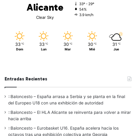
Alicante
33º - 29º
54%
3.9 km/h
Clear Sky
33
33
30
30
31
℃
℃
℃
℃
℃
Dom
Lun
Mar
Mié
Jue
Entradas Recientes
::Baloncesto – España arrasa a Serbia y se planta en la final
del Europeo U18 con una exhibición de autoridad
::Baloncesto – El HLA Alicante se reinventa para volver a mirar
hacia arriba
::Baloncesto – Eurobasket U16. España acelera hacia los
octavos tras una exhibición colectiva ante Georgia