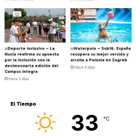
::Deporte inclusivo – La
::Waterpolo – Sub16. España
Nucía reafirma su apuesta
recupera su mejor versión y
por la inclusión con la
arrolla a Polonia en Zagreb
decimocuarta edición del
Hace 4 días
Campus Integra
Hace 3 días
El Tiempo
33
℃