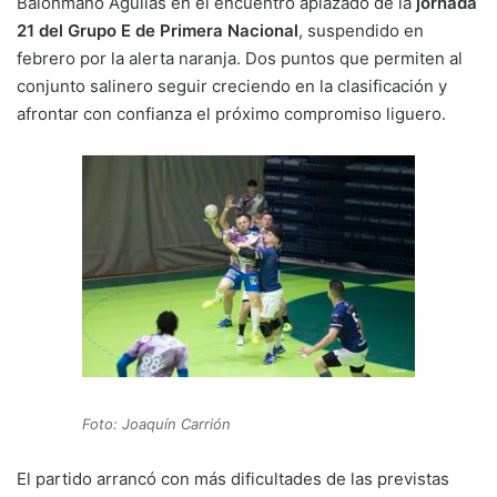
Balonmano Águilas en el encuentro aplazado de la
jornada
k
o
p
21 del Grupo E de Primera Nacional
, suspendido en
k
febrero por la alerta naranja. Dos puntos que permiten al
conjunto salinero seguir creciendo en la clasificación y
afrontar con confianza el próximo compromiso liguero.
Foto: Joaquín Carrión
El partido arrancó con más dificultades de las previstas