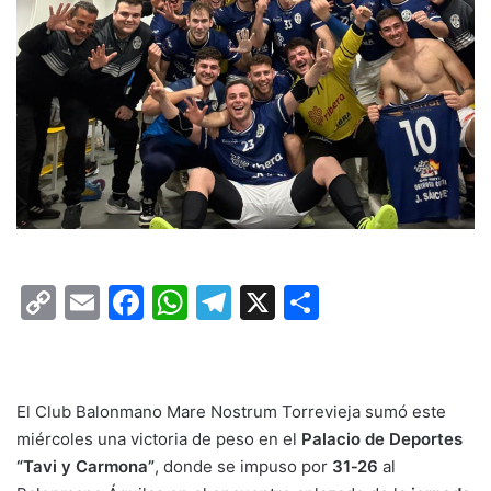
C
E
F
W
T
X
C
o
m
a
h
el
o
p
ai
c
at
e
m
y
l
e
s
gr
p
El Club Balonmano Mare Nostrum Torrevieja sumó este
Li
b
A
a
ar
miércoles una victoria de peso en el
Palacio de Deportes
“Tavi y Carmona”
n
o
, donde se impuso por
p
m
tir
31‑26
al