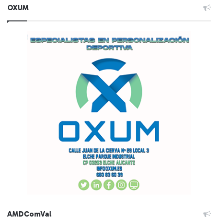
OXUM
AMDComVal