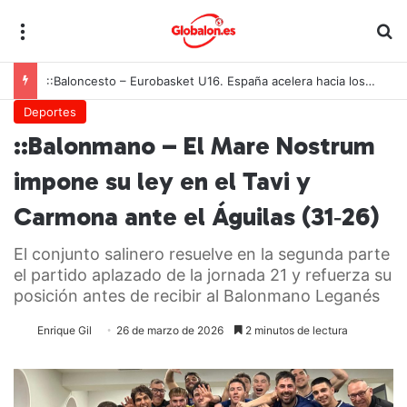
Menú
B
::Baloncesto – Eurobasket U16. España acelera hacia los octavos tras una exhibición colectiva ante Georgia
Deportes
::Balonmano – El Mare Nostrum
impone su ley en el Tavi y
Carmona ante el Águilas (31‑26)
El conjunto salinero resuelve en la segunda parte
el partido aplazado de la jornada 21 y refuerza su
posición antes de recibir al Balonmano Leganés
Enrique Gil
26 de marzo de 2026
2 minutos de lectura