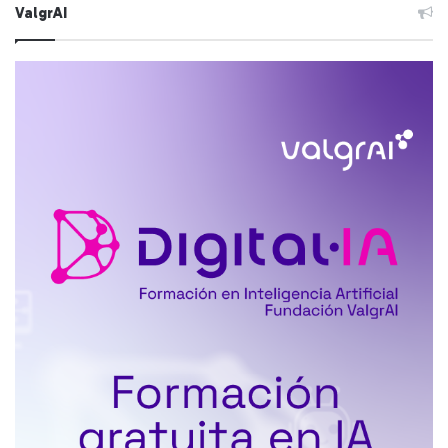
ValgrAI