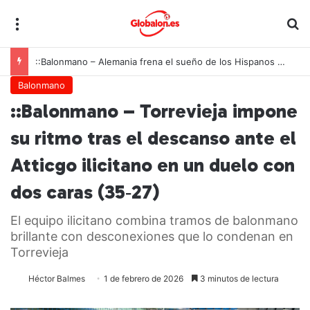
Menú
B
::Balonmano – Alemania frena el sueño de los Hispanos Juveniles, que lucharán ahora por el bronce europeo
Balonmano
::Balonmano – Torrevieja impone
su ritmo tras el descanso ante el
Atticgo ilicitano en un duelo con
dos caras (35‑27)
El equipo ilicitano combina tramos de balonmano
brillante con desconexiones que lo condenan en
Torrevieja
Héctor Balmes
1 de febrero de 2026
3 minutos de lectura