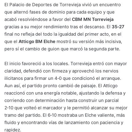
El Palacio de Deportes de Torrevieja vivió un encuentro
n
o
p
m
tir
que alternó fases de dominio para cada equipo y que
k
o
p
acabó resolviéndose a favor del
CBM MN Torrevieja
k
gracias a su mejor rendimiento tras el descanso. El
35‑27
final no refleja del todo la igualdad del primer acto, en el
que el
Atticgo BM Elche
mostró su versión más incisiva,
pero sí el cambio de guion que marcó la segunda parte.
El inicio favoreció a los locales. Torrevieja entró con mayor
claridad, defendió con firmeza y aprovechó los nervios
ilicitanos para firmar un 4‑0 que condicionó el arranque.
Aun así, el partido pronto cambió de paisaje. El Atticgo
reaccionó con una energía notable, ajustando la defensa y
corriendo con determinación hasta construir un parcial
2‑10 que volteó el marcador y le permitió alcanzar su mejor
tramo del partido. El 6‑10 mostraba un Elche valiente, más
fluido y encontrando vías de lanzamiento con paciencia y
rapidez.