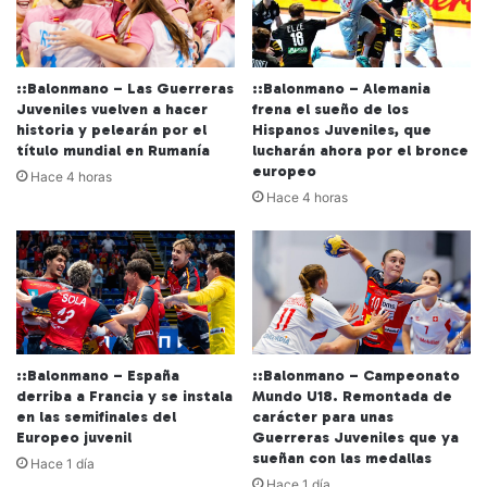
::Balonmano – Las Guerreras
::Balonmano – Alemania
Juveniles vuelven a hacer
frena el sueño de los
historia y pelearán por el
Hispanos Juveniles, que
título mundial en Rumanía
lucharán ahora por el bronce
europeo
Hace 4 horas
Hace 4 horas
::Balonmano – España
::Balonmano – Campeonato
derriba a Francia y se instala
Mundo U18. Remontada de
en las semifinales del
carácter para unas
Europeo juvenil
Guerreras Juveniles que ya
sueñan con las medallas
Hace 1 día
Hace 1 día