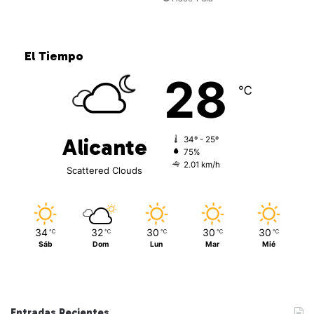
El Tiempo
28
℃
Alicante
34º - 25º
75%
2.01 km/h
Scattered Clouds
34
32
30
30
30
℃
℃
℃
℃
℃
Sáb
Dom
Lun
Mar
Mié
Entradas Recientes