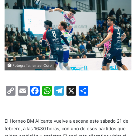
Fotografía: Ismael Corbi
C
E
F
W
T
X
C
o
m
a
h
el
o
p
ai
c
at
e
m
y
l
e
s
gr
p
El Horneo BM Alicante vuelve a escena este sábado 21 de
Li
b
A
a
ar
febrero, a las 16:30 horas, con uno de esos partidos que