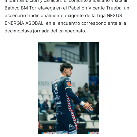
miden ambición y carácter. El conjunto alicantino visita al
n
o
p
m
tir
Bathco BM Torrelavega en el Pabellón Vicente Trueba, un
k
o
p
escenario tradicionalmente exigente de la Liga NEXUS
k
ENERGÍA ASOBAL, en el encuentro correspondiente a la
decimoctava jornada del campeonato.