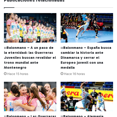
::Balonmano – A un paso de
::Balonmano – España busca
la eternidad: las Guerreras
cambiar la historia ante
Juveniles buscan revalidar el
Dinamarca y cerrar el
trono mundial ante
Europeo juvenil con una
Montenegro
medalla
Hace 15 horas
Hace 16 horas
::Balonmano – Las Guerreras
::Balonmano – Alemania