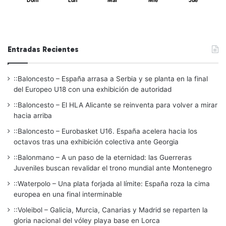
Dom
Lun
Mar
Mié
Jue
Entradas Recientes
::Baloncesto – España arrasa a Serbia y se planta en la final
del Europeo U18 con una exhibición de autoridad
::Baloncesto – El HLA Alicante se reinventa para volver a mirar
hacia arriba
::Baloncesto – Eurobasket U16. España acelera hacia los
octavos tras una exhibición colectiva ante Georgia
::Balonmano – A un paso de la eternidad: las Guerreras
Juveniles buscan revalidar el trono mundial ante Montenegro
::Waterpolo – Una plata forjada al límite: España roza la cima
europea en una final interminable
::Voleibol – Galicia, Murcia, Canarias y Madrid se reparten la
gloria nacional del vóley playa base en Lorca