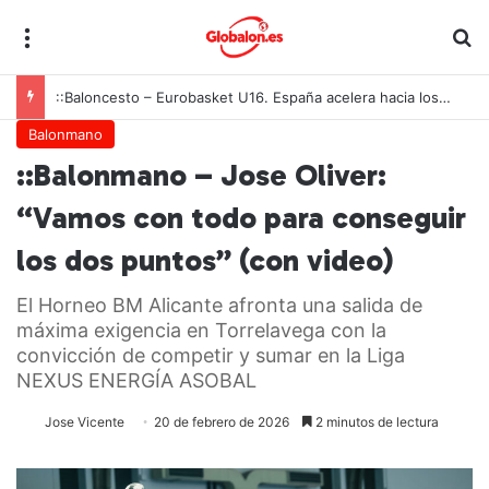
Menú
B
::Baloncesto – Eurobasket U16. España acelera hacia los octavos tras una exhibición colectiva ante Georgia
Balonmano
::Balonmano – Jose Oliver:
“Vamos con todo para conseguir
los dos puntos” (con video)
El Horneo BM Alicante afronta una salida de
máxima exigencia en Torrelavega con la
convicción de competir y sumar en la Liga
NEXUS ENERGÍA ASOBAL
Jose Vicente
20 de febrero de 2026
2 minutos de lectura