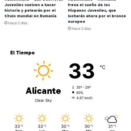
Juveniles vuelven a hacer
frena el sueño de los
historia y pelearán por el
Hispanos Juveniles, que
título mundial en Rumanía
lucharán ahora por el bronce
europeo
Hace 2 días
Hace 2 días
El Tiempo
33
℃
Alicante
35º - 29º
60%
4.67 km/h
Clear Sky
33
33
30
30
31
℃
℃
℃
℃
℃