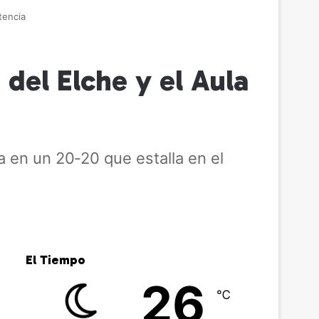
tencia
 del Elche y el Aula
a en un 20‑20 que estalla en el
El Tiempo
26
℃