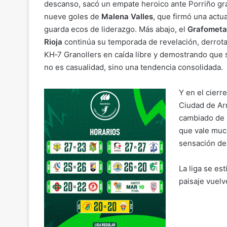
descanso, sacó un empate heroico ante Porriño gra
nueve goles de
Malena Valles
, que firmó una actu
guarda ecos de liderazgo. Más abajo, el
Grafometal
Rioja
continúa su temporada de revelación, derrot
KH‑7 Granollers en caída libre y demostrando que 
no es casualidad, sino una tendencia consolidada.
Y en el cierre
Ciudad de Ar
cambiado de p
que vale muc
sensación de
La liga se est
paisaje vuelv