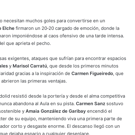
no necesitan muchos goles para convertirse en un
o Elche
firmaron un 20‑20 cargado de emoción, donde la
inaron imponiéndose al caos ofensivo de una tarde intensa.
el que aprieta el pecho.
nsas exigentes, ataques que sufrían para encontrar espacios
ales
y
Marisol Carratú
, que desde los primeros minutos
aridad gracias a la inspiración de
Carmen Figueiredo
, que
 abrieron las primeras ventajas.
dolid resistió desde la portería y desde el alma competitiva
nunca abandona al Aula en su pista.
Carmen Sanz
sostuvo
nsostenible y
Amaia González de Garibay
encendió el
cter de su equipo, manteniendo viva una primera parte de
ador corto y desgaste enorme. El descanso llegó con un
que dejaba espacio a cualquier desenlace.