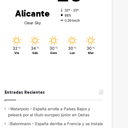
Alicante
32º - 25º
88%
0.39 km/h
Clear Sky
32
34
30
30
30
℃
℃
℃
℃
℃
Vie
Sáb
Dom
Lun
Mar
Entradas Recientes
::Waterpolo – España arrolla a Países Bajos y
peleará por el título europeo júnior en Oeiras
::Balonmano – España derriba a Francia y se instala