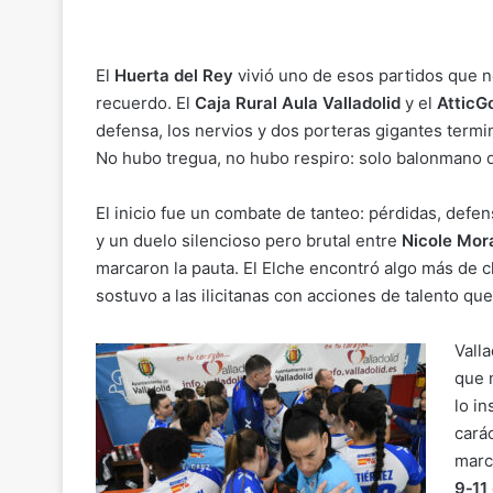
o
m
a
h
el
o
p
ai
c
at
e
m
y
l
e
s
gr
p
El
Huerta del Rey
vivió uno de esos partidos que 
Li
b
A
a
ar
recuerdo. El
Caja Rural Aula Valladolid
y el
AtticG
defensa, los nervios y dos porteras gigantes term
n
o
p
m
tir
No hubo tregua, no hubo respiro: solo balonmano d
k
o
p
k
El inicio fue un combate de tanteo: pérdidas, defe
y un duelo silencioso pero brutal entre
Nicole Mor
marcaron la pauta. El Elche encontró algo más de cl
sostuvo a las ilicitanas con acciones de talento que
Valla
que 
lo i
cará
marc
9‑11