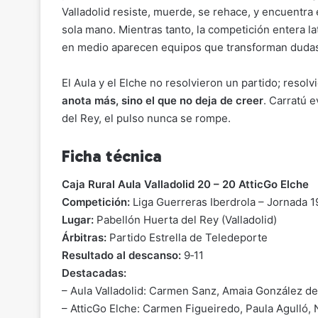
Valladolid resiste, muerde, se rehace, y encuentra
sola mano. Mientras tanto, la competición entera la
en medio aparecen equipos que transforman dudas 
El Aula y el Elche no resolvieron un partido; resol
anota más, sino el que no deja de creer
. Carratú 
del Rey, el pulso nunca se rompe.
Ficha técnica
Caja Rural Aula Valladolid 20 – 20 AtticGo Elche
Competición:
Liga Guerreras Iberdrola – Jornada 1
Lugar:
Pabellón Huerta del Rey (Valladolid)
Árbitras:
Partido Estrella de Teledeporte
Resultado al descanso:
9‑11
Destacadas:
– Aula Valladolid: Carmen Sanz, Amaia González d
– AtticGo Elche: Carmen Figueiredo, Paula Agulló, 