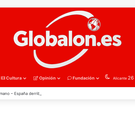
2
Cultura
Opinión
Fundación
Alicante
mano – España derriba a Francia y se instala en las semifinales del Euro