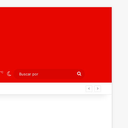
℃
6
Switch skin
Buscar
por
peo juvenil