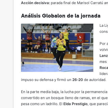
Acción decisiva:
parada final de Marisol Carratú a
Análisis Globalon de la jornada
La L
cons
Por a
volv
Lanz
mes 
Roca
lider
impuso su defensa y firmó un
26‑20
de autoridad.
En la parte media baja, la lucha por la permanencia
convertido en un bosque lleno de ramas, en el que
pesa como un ladrillo. El
Elda Prestigio
, que parecí