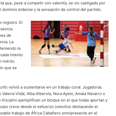
a que, pese a competir con valentía, se vio castigado por
 el dominio eldense y la sensación de control del partido.
 registro. El
esencia
nes de
ncia. La
nteniendo la
cada intento
l mérito
elo que se
iunfo volvió a sustentarse en un trabajo coral. Jugadoras
 Valeria Vidal, Alba Alberola, Nora Ayelo, Amaia Navarro o
a Vizcaíno ejemplifican un bloque en el que todas aportan y
quipo crece desde el esfuerzo colectivo destacando el
nsable trabajo de África Cabañero omnipresente en el