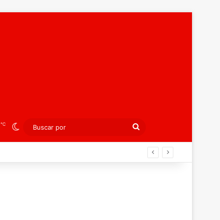
℃
3
Switch skin
Buscar
por
án ahora por el bronce europeo