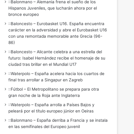
::Balonmano – Alemania frena el sueño de los
Hispanos Juveniles, que lucharán ahora por el
bronce europeo
::Baloncesto – Eurobasket U16. España encuentra
carácter en la adversidad y abre el Eurobasket U16
con una remontada memorable ante Grecia (96-
86)
::Baloncesto – Alicante celebra a una estrella del
futuro: Isabel Hernández recibe el homenaje de su
ciudad tras brillar en el Mundial U17
::Waterpolo – España acelera hacia los cuartos de
final tras arrollar a Singapur en Zagreb
::Fútbol – El Metropolitano se prepara para otra
gran noche de la Roja ante Inglaterra
::Waterpolo – España arrolla a Países Bajos y
peleará por el título europeo júnior en Oeiras
::Balonmano – España derriba a Francia y se instala
en las semifinales del Europeo juvenil