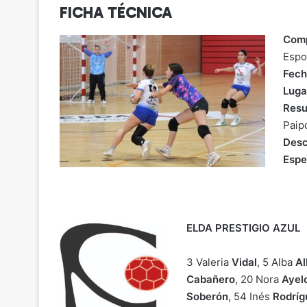
FICHA TÉCNICA
Comp
Espo
Fech
Luga
Resu
Paip
Desc
Espe
ELDA PRESTIGIO AZUL
3 Valeria
Vidal
, 5 Alba
Al
Cabañero
, 20 Nora
Ayel
Soberón
, 54 Inés
Rodríg