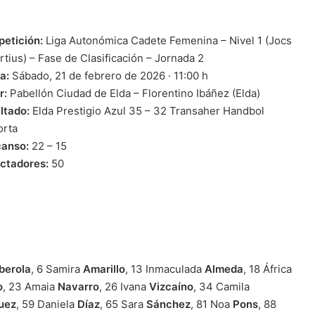
etición:
Liga Autonómica Cadete Femenina – Nivel 1 (Jocs
rtius) – Fase de Clasificación – Jornada 2
a:
Sábado, 21 de febrero de 2026 · 11:00 h
r:
Pabellón Ciudad de Elda – Florentino Ibáñez (Elda)
ltado:
Elda Prestigio Azul 35 – 32 Transaher Handbol
orta
anso:
22 – 15
ctadores:
50
berola
, 6 Samira
Amarillo
, 13 Inmaculada
Almeda
, 18 África
o
, 23 Amaia
Navarro
, 26 Ivana
Vizcaíno
, 34 Camila
uez
, 59 Daniela
Díaz
, 65 Sara
Sánchez
, 81 Noa
Pons
, 88