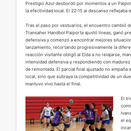
Prestigio Azul desbordó por momentos a un Paiport
la efectividad local. El 22‑15 al descanso reflejaba
Tras el paso por vestuarios, el encuentro cambió de
Transaher Handbol Paiporta ajustó líneas, ganó pr
defensiva y comenzó a encontrar mejores situacio
lanzamiento, recortando progresivamente la difere
reacción visitante obligó al Elda a no relajarse, ma
intensidad defensiva y respondiendo con madurez 
de remontada. El parcial final ajustado no empaña e
local, sino que subraya la competitividad de un du
mantuvo vivo hasta el final.
El tr
como
Ivan
el e
inca