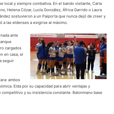
ue local y siempre combativa. En el bando visitante, Carla
no, Helena Cózar, Lucía González, África Garrido o Laura
ández sostuvieron a un Paiporta que nunca dejó de creer y
gó a las eldenses a exigirse al máximo.
ornada ante
rranque
ero cargados
én en casa, el
a seguir
clara: ambos
ómica. Elda por su capacidad para abrir ventajas y
lo competitivo y su insistencia constante. Balonmano base