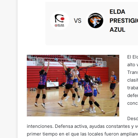
o
m
a
h
el
o
p
ai
c
at
e
m
y
l
e
s
gr
p
Li
b
A
a
ar
n
o
p
m
tir
k
o
p
k
El E
alto
Tran
clas
trab
defe
conc
Desd
intenciones. Defensa activa, ayudas constantes y v
primer tiempo en el que las locales fueron ampliand