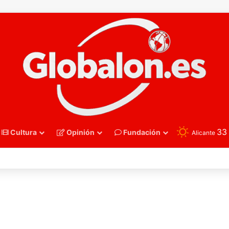
3
Cultura
Opinión
Fundación
Alicante
nmano – Alemania frena el sueño de los Hispanos Juveniles, que luchar