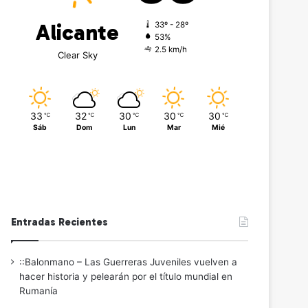
Alicante
33º - 28º
53%
2.5 km/h
Clear Sky
33
32
30
30
30
℃
℃
℃
℃
℃
Sáb
Dom
Lun
Mar
Mié
Entradas Recientes
::Balonmano – Las Guerreras Juveniles vuelven a
hacer historia y pelearán por el título mundial en
Rumanía