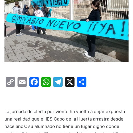
C
E
F
W
T
X
C
o
m
a
h
el
o
p
ai
c
at
e
m
y
l
e
s
gr
p
La jornada de alerta por viento ha vuelto a dejar expuesta
Li
b
A
a
ar
una realidad que el IES Cabo de la Huerta arrastra desde
hace años: su alumnado no tiene un lugar digno donde
n
o
p
m
tir