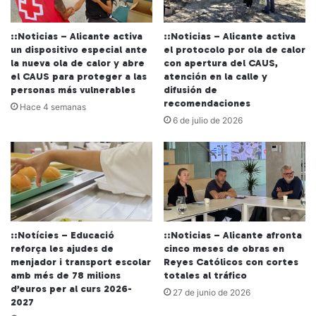
::Noticias – Alicante activa
::Noticias – Alicante activa
un dispositivo especial ante
el protocolo por ola de calor
la nueva ola de calor y abre
con apertura del CAUS,
el CAUS para proteger a las
atención en la calle y
personas más vulnerables
difusión de
recomendaciones
Hace 4 semanas
6 de julio de 2026
::Notícies – Educació
::Noticias – Alicante afronta
reforça les ajudes de
cinco meses de obras en
menjador i transport escolar
Reyes Católicos con cortes
amb més de 78 milions
totales al tráfico
d’euros per al curs 2026-
27 de junio de 2026
2027