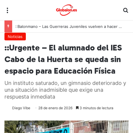
Menú
B
::Balonmano – Las Guerreras Juveniles vuelven a hacer historia: España conquista su segundo Mundial consecutivo tras una remontada inolvidable
Noticias
::Urgente – El alumnado del IES
Cabo de la Huerta se queda sin
espacio para Educación Física
Un instituto saturado, un gimnasio deteriorado y
una situación inadmisible que exige una
respuesta inmediata
Diego Vibe
28 de enero de 2026
3 minutos de lectura