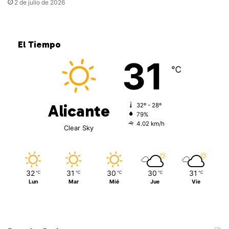
2 de julio de 2026
El Tiempo
31
℃
Alicante
32º - 28º
79%
4.02 km/h
Clear Sky
32
31
30
30
31
℃
℃
℃
℃
℃
Lun
Mar
Mié
Jue
Vie