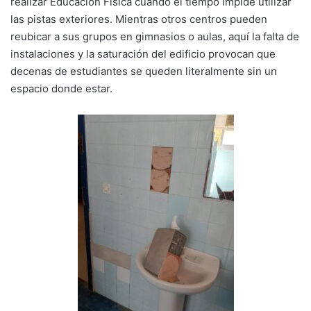
realizar Educación Física cuando el tiempo impide utilizar
k
o
p
las pistas exteriores. Mientras otros centros pueden
k
reubicar a sus grupos en gimnasios o aulas, aquí la falta de
instalaciones y la saturación del edificio provocan que
decenas de estudiantes se queden literalmente sin un
espacio donde estar.