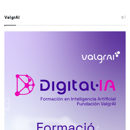
ValgrAI