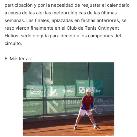
participación y por la necesidad de reajustar el calendario
n
o
p
m
tir
a causa de las alertas meteorológicas de las últimas
k
o
p
semanas. Las finales, aplazadas en fechas anteriores, se
k
resolvieron finalmente en el Club de Tenis Ontinyent
Helios, sede elegida para decidir a los campeones del
circuito.
El Máster arr