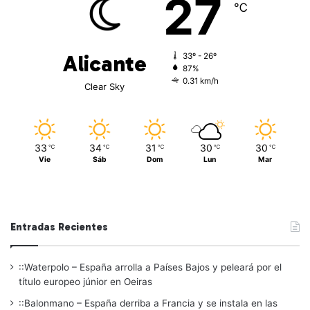
27
℃
Alicante
33º - 26º
87%
0.31 km/h
Clear Sky
33
34
31
30
30
℃
℃
℃
℃
℃
Vie
Sáb
Dom
Lun
Mar
Entradas Recientes
::Waterpolo – España arrolla a Países Bajos y peleará por el
título europeo júnior en Oeiras
::Balonmano – España derriba a Francia y se instala en las