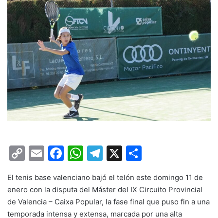
C
E
F
W
T
X
C
o
m
a
h
el
o
El tenis base valenciano bajó el telón este domingo 11 de
p
ai
c
at
e
m
enero con la disputa del Máster del IX Circuito Provincial
y
l
e
s
gr
p
de Valencia – Caixa Popular, la fase final que puso fin a una
Li
b
A
a
ar
temporada intensa y extensa, marcada por una alta