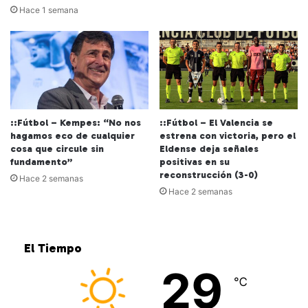
Hace 1 semana
::Fútbol – Kempes: “No nos
::Fútbol – El Valencia se
hagamos eco de cualquier
estrena con victoria, pero el
cosa que circule sin
Eldense deja señales
fundamento”
positivas en su
reconstrucción (3-0)
Hace 2 semanas
Hace 2 semanas
El Tiempo
29
℃