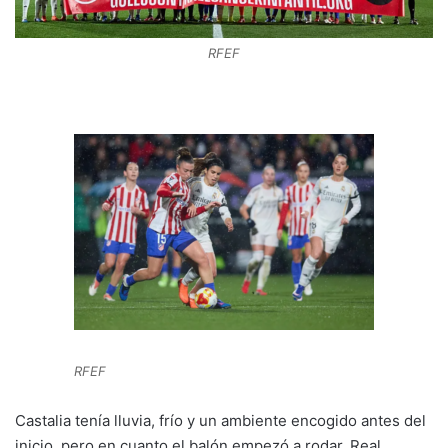
n
o
p
m
tir
k
o
p
RFEF
k
RFEF
Castalia tenía lluvia, frío y un ambiente encogido antes del
inicio, pero en cuanto el balón empezó a rodar, Real