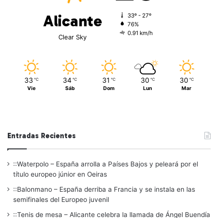
Alicante
33º - 27º
76%
0.91 km/h
Clear Sky
33
34
31
30
30
℃
℃
℃
℃
℃
Vie
Sáb
Dom
Lun
Mar
Entradas Recientes
::Waterpolo – España arrolla a Países Bajos y peleará por el
título europeo júnior en Oeiras
::Balonmano – España derriba a Francia y se instala en las
semifinales del Europeo juvenil
::Tenis de mesa – Alicante celebra la llamada de Ángel Buendía