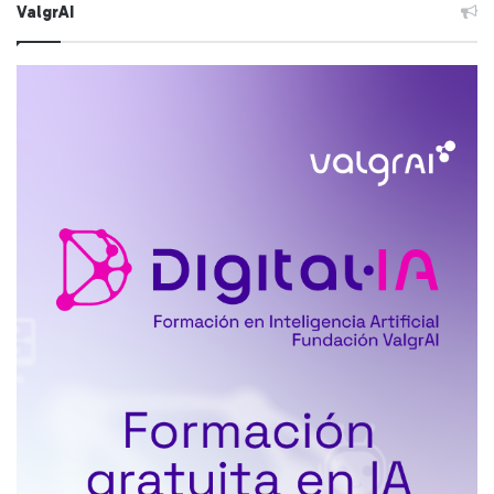
ValgrAI