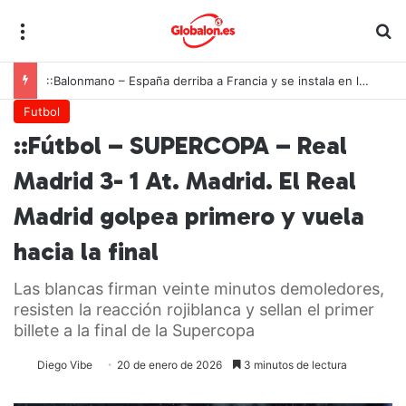
Menú
B
::Tenis de mesa – Alicante celebra la llamada de Ángel Buendía a la selección española
Futbol
::Fútbol – SUPERCOPA – Real
Madrid 3- 1 At. Madrid. El Real
Madrid golpea primero y vuela
hacia la final
Las blancas firman veinte minutos demoledores,
resisten la reacción rojiblanca y sellan el primer
billete a la final de la Supercopa
Diego Vibe
20 de enero de 2026
3 minutos de lectura