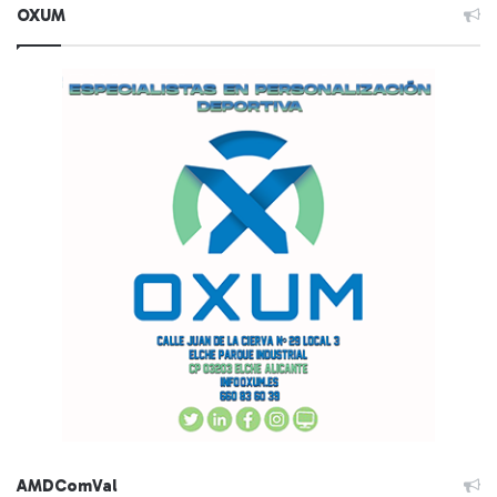
OXUM
AMDComVal