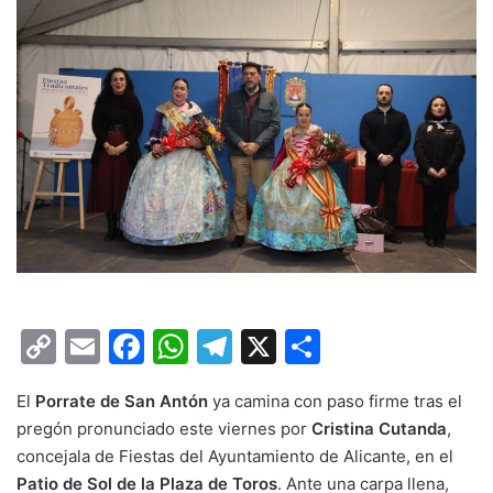
C
E
F
W
T
X
C
o
m
a
h
el
o
El
Porrate de San Antón
ya camina con paso firme tras el
p
ai
c
at
e
m
pregón pronunciado este viernes por
Cristina Cutanda
,
y
l
e
s
gr
p
concejala de Fiestas del Ayuntamiento de Alicante, en el
Li
b
A
a
ar
Patio de Sol de la Plaza de Toros
. Ante una carpa llena,