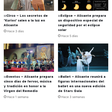
::Circo – Los secretos de
::Eclipse – Alicante prepara
‘Kurios’ salen a la luz en
un dispositivo especial de
Alicante
seguridad por el eclipse
solar
Hace 3 días
Hace 5 días
::Eventos – Alicante prepara
::Ballet – Alicante reunirá a
cinco días de fervor, música
figuras internacionales del
y tradición en honor a la
ballet en una nueva edición
Virgen del Remedio
de Stars Gala
Hace 1 semana
Hace 3 semanas