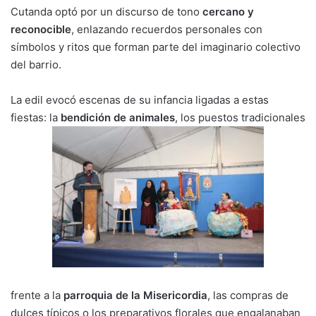
Cutanda optó por un discurso de tono
n
o
p
m
cercano y
tir
reconocible
, enlazando recuerdos personales con
k
o
p
símbolos y ritos que forman parte del imaginario colectivo
k
del barrio.
La edil evocó escenas de su infancia ligadas a estas
fiestas: la
bendición de animales
, los puestos tradicionales
frente a la
parroquia de la Misericordia
, las compras de
dulces típicos o los preparativos florales que engalanaban