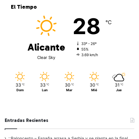
El Tiempo
28
℃
Alicante
33º - 26º
55%
3.69 km/h
Clear Sky
33
33
30
30
31
℃
℃
℃
℃
℃
Dom
Lun
Mar
Mié
Jue
Entradas Recientes
::Baloncesto – España arrasa a Serbia y se planta en la final