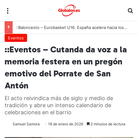
Menú
B
::Baloncesto – Eurobasket U16. España acelera hacia los octavos tras una exhibición colectiva ante Georgia
Eventos
::Eventos – Cutanda da voz a la
memoria festera en un pregón
emotivo del Porrate de San
Antón
El acto reivindica más de siglo y medio de
tradición y abre un intenso calendario de
celebraciones en el barrio
Samuel Samora
18 de enero de 2026
2 minutos de lectura