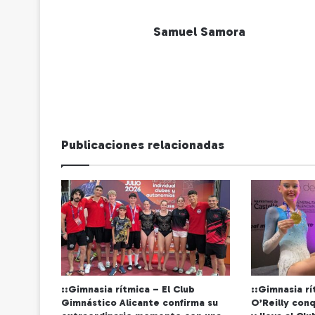
Samuel Samora
Publicaciones relacionadas
::Gimnasia rítmica – El Club
::Gimnasia r
Gimnástico Alicante confirma su
O’Reilly conq