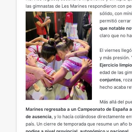
las gimnastas de Les Marines respondieron con per
sólido, con mín
permitió cerrar
que notable no
claro que no ha
El viernes lle
y más presión. Y
Ejercicio limpio
edad de las gim
conjuntos
, roz
hecho acaba ref
Más allá del pu
Marines regresaba a un Ca
mpeonato de España ab
de ausencia
, y lo hacía colándose directamente en
país. Un cierre de temporada que resume un año br
podios a nivel provincial, autonómico y nacional
.