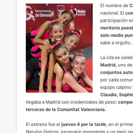
o
m
a
h
el
o
El nombre de
C
p
ai
c
at
e
m
nacional. El
con
y
l
e
s
gr
p
participación e
Li
b
A
a
ar
meritorio puest
n
o
p
m
solo medio pun
tir
sabe a orgullo…
k
o
p
k
La cita se cele
Madrid
, uno de
conjuntos aut
por cada comuni
equipo calpino
Claudia, Sophie
llegaba a Madrid con credenciales de peso:
campeo
terceras de la Comunitat Valenciana
.
El estreno fue el
jueves 4 por la tarde
, en el prim
Nervios lógicos, escenario imponente y un tapiz 