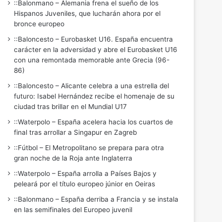
::Balonmano – Alemania frena el sueño de los
Hispanos Juveniles, que lucharán ahora por el
bronce europeo
::Baloncesto – Eurobasket U16. España encuentra
carácter en la adversidad y abre el Eurobasket U16
con una remontada memorable ante Grecia (96-
86)
::Baloncesto – Alicante celebra a una estrella del
futuro: Isabel Hernández recibe el homenaje de su
ciudad tras brillar en el Mundial U17
::Waterpolo – España acelera hacia los cuartos de
final tras arrollar a Singapur en Zagreb
::Fútbol – El Metropolitano se prepara para otra
gran noche de la Roja ante Inglaterra
::Waterpolo – España arrolla a Países Bajos y
peleará por el título europeo júnior en Oeiras
::Balonmano – España derriba a Francia y se instala
en las semifinales del Europeo juvenil