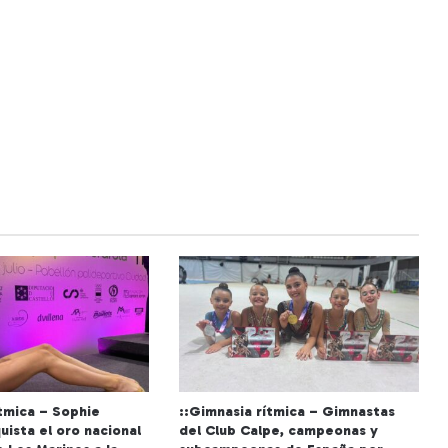
ítmica – Sophie
::Gimnasia rítmica – Gimnastas
uista el oro nacional
del Club Calpe, campeonas y