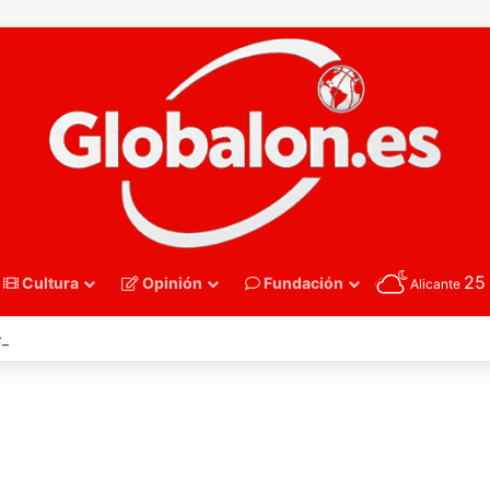
2
Cultura
Opinión
Fundación
Alicante
nmano – Alemania frena el sueño de los Hispanos Juveniles, que luchar