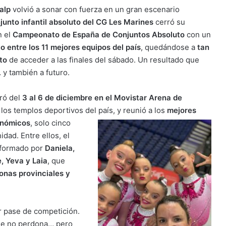
alp
volvió a sonar con fuerza en un gran escenario
junto infantil absoluto del CG Les Marines
cerró su
n el
Campeonato de España de Conjuntos Absoluto
con un
o entre los 11 mejores equipos del país
, quedándose a
tan
to
de acceder a las finales del sábado. Un resultado que
 y también a futuro.
bró del
3 al 6 de diciembre en el Movistar Arena de
 los templos deportivos del
país, y reunió a los
mejores
onómicos
, solo cinco
dad. Entre ellos, el
 formado por
Daniela,
, Yeva y Laia
, que
nas provinciales y
er pase de competición.
que no perdona… pero