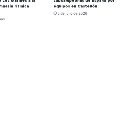
ub Les Marines a la
subcampeonas de España por
imnasia rítmica
equipos en Castellón
5 de julio de 2026
nas