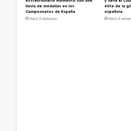
extraordinario momento con una
y lleva al Cl
lluvia de medallas en los
élite de la g
Campeonatos de España
española
Hace 3 semanas
Hace 4 sema