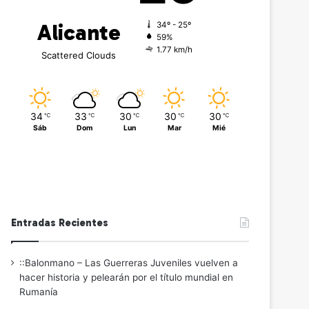
Alicante
34º - 25º
59%
1.77 km/h
Scattered Clouds
34
33
30
30
30
℃
℃
℃
℃
℃
Sáb
Dom
Lun
Mar
Mié
Entradas Recientes
::Balonmano – Las Guerreras Juveniles vuelven a
hacer historia y pelearán por el título mundial en
Rumanía