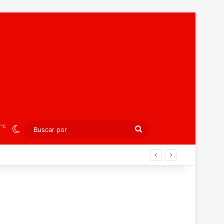
℃
5
Switch skin
Buscar
por
án ahora por el bronce europeo