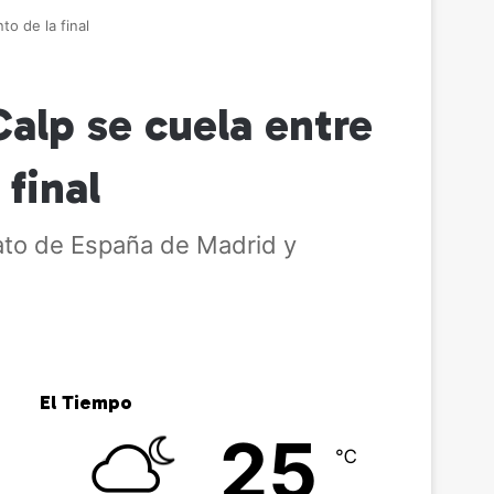
to de la final
alp se cuela entre
 final
nato de España de Madrid y
El Tiempo
25
℃