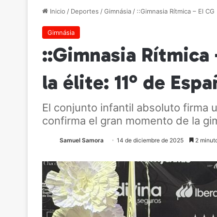
Inicio
/
Deportes
/
Gimnásia
/
::Gimnasia Rítmica – El CG
Gimnásia
::Gimnasia Rítmica 
la élite: 11º de Esp
El conjunto infantil absoluto firm
confirma el gran momento de la gi
Samuel Samora
14 de diciembre de 2025
2 minuto