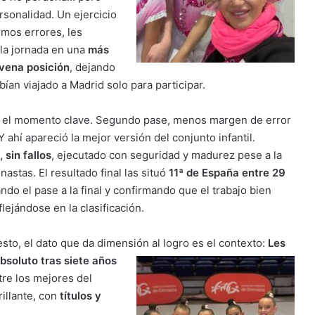
sonalidad. Un ejercicio
im
os errores, les
 la jornada en una
más
vena posición
, dejando
bían viajado a Madrid solo para participar.
gó el momento clave. Segundo pase, menos margen de error
 ahí apareció la mejor versión del conjunto infantil.
, sin fallos
, ejecutado con seguridad y madurez pese a la
nastas. El resultado final las situó
11ª de España entre 29
ando el pase a la final y confirmando que el trabajo bien
lejándose en la clasificación.
esto, el dato que da dimensión al logro es el contexto:
Les
soluto tras siete años
tre los mejores del
illante, con
títulos y