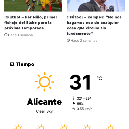
::Fútbol – Fer Niño, primer
::Fútbol – Kempes: “No nos
fichaje del Elche para la
hagamos eco de cualquier
próxima temporada
cosa que circule sin
fundamento”
Hace 1 semana
Hace 2 semanas
El Tiempo
31
℃
Alicante
32º - 29º
66%
3.55 km/h
Clear Sky