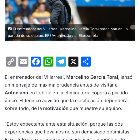
El entrenador del Villarreal Marcelino García Toral reacciona en un
partido de su equipo. EFE/Archivo/Javier Etxezarreta
C
E
F
W
T
X
C
o
m
a
h
el
o
El entrenador del Villarreal,
Marcelino García Toral
, lanzó
p
ai
c
at
e
m
un mensaje de máxima prudencia antes de visitar al
y
l
e
s
gr
p
Antoniano
en Lebrija en la eliminatoria copera a partido
Li
b
A
a
ar
único. El técnico advirtió que la clasificación dependerá,
sobre todo, de la
n
o
motivación
p
m
que muestre su equipo.
tir
k
o
p
“Estoy expectante ante esta situación, porque las dos
k
experiencias que llevamos no son demasiado optimistas.
El partido va a ser muy complicado y va a depender de