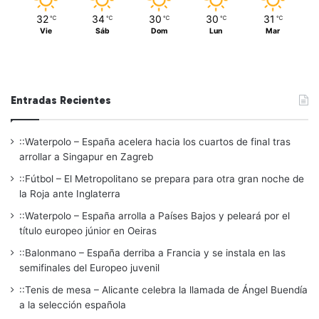
32
34
30
30
31
℃
℃
℃
℃
℃
Vie
Sáb
Dom
Lun
Mar
Entradas Recientes
::Waterpolo – España acelera hacia los cuartos de final tras
arrollar a Singapur en Zagreb
::Fútbol – El Metropolitano se prepara para otra gran noche de
la Roja ante Inglaterra
::Waterpolo – España arrolla a Países Bajos y peleará por el
título europeo júnior en Oeiras
::Balonmano – España derriba a Francia y se instala en las
semifinales del Europeo juvenil
::Tenis de mesa – Alicante celebra la llamada de Ángel Buendía
a la selección española