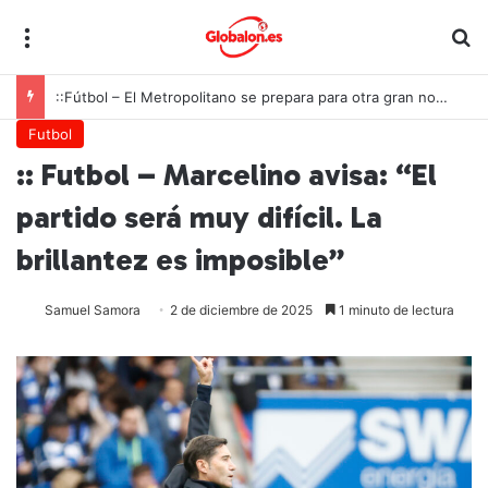
Menú
B
::Fútbol – El Metropolitano se prepara para otra gran noche de la Roja ante Inglaterra
Futbol
:: Futbol – Marcelino avisa: “El
partido será muy difícil. La
brillantez es imposible”
Samuel Samora
2 de diciembre de 2025
1 minuto de lectura