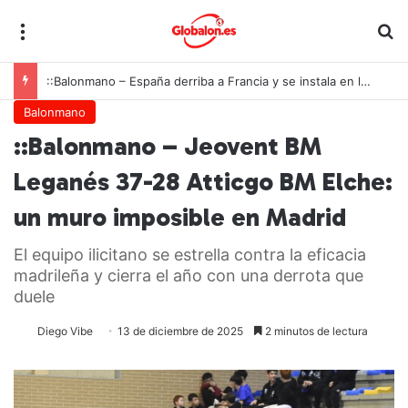
Menú
B
::Balonmano – España derriba a Francia y se instala en las semifinales del Europeo juvenil
Balonmano
::Balonmano – Jeovent BM
Leganés 37-28 Atticgo BM Elche:
un muro imposible en Madrid
El equipo ilicitano se estrella contra la eficacia
madrileña y cierra el año con una derrota que
duele
Diego Vibe
13 de diciembre de 2025
2 minutos de lectura