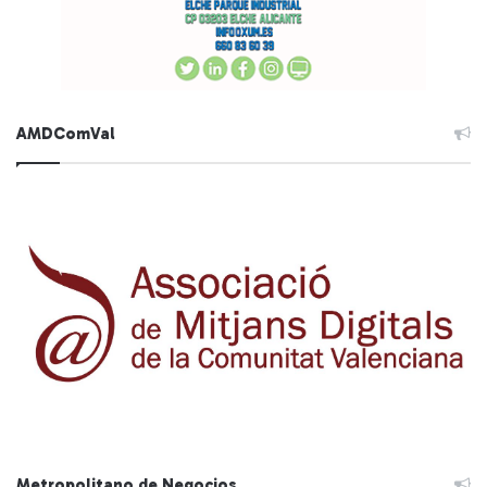
AMDComVal
Metropolitano de Negocios