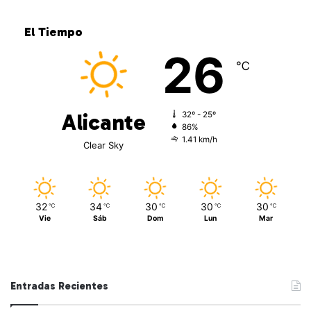
El Tiempo
26
℃
Alicante
32º - 25º
86%
1.41 km/h
Clear Sky
32
34
30
30
30
℃
℃
℃
℃
℃
Vie
Sáb
Dom
Lun
Mar
Entradas Recientes