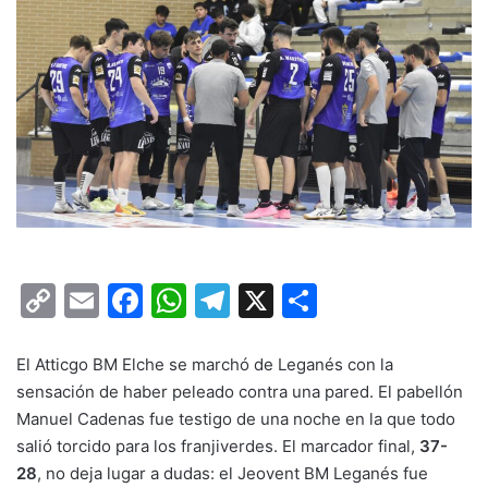
C
E
F
W
T
X
C
o
m
a
h
el
o
p
ai
c
at
e
m
El Atticgo BM Elche se marchó de Leganés con la
sensación de haber peleado contra una pared. El pabellón
y
l
e
s
gr
p
Manuel Cadenas fue testigo de una noche en la que todo
Li
b
A
a
ar
salió torcido para los franjiverdes. El marcador final,
37-
n
o
p
m
tir
28
, no deja lugar a dudas: el Jeovent BM Leganés fue