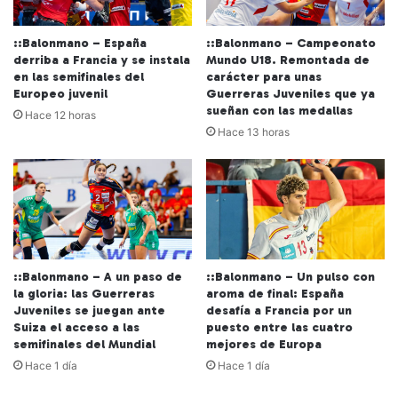
::Balonmano – España
::Balonmano – Campeonato
derriba a Francia y se instala
Mundo U18. Remontada de
en las semifinales del
carácter para unas
Europeo juvenil
Guerreras Juveniles que ya
sueñan con las medallas
Hace 12 horas
Hace 13 horas
::Balonmano – A un paso de
::Balonmano – Un pulso con
la gloria: las Guerreras
aroma de final: España
Juveniles se juegan ante
desafía a Francia por un
Suiza el acceso a las
puesto entre las cuatro
semifinales del Mundial
mejores de Europa
Hace 1 día
Hace 1 día