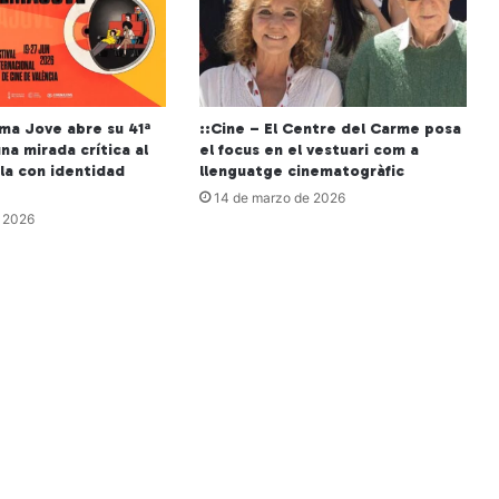
ema Jove abre su 41ª
::Cine – El Centre del Carme posa
na mirada crítica al
el focus en el vestuari com a
la con identidad
llenguatge cinematogràfic
14 de marzo de 2026
e 2026