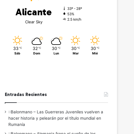
Alicante
33º - 28º
53%
2.5 km/h
Clear Sky
33
32
30
30
30
℃
℃
℃
℃
℃
Sáb
Dom
Lun
Mar
Mié
Entradas Recientes
::Balonmano – Las Guerreras Juveniles vuelven a
hacer historia y pelearán por el título mundial en
Rumanía
::Balonmano – Alemania frena el sueño de los