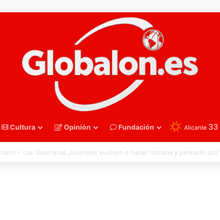
3
Cultura
Opinión
Fundación
Alicante
nmano – Alemania frena el sueño de los Hispanos Juveniles, que luchar