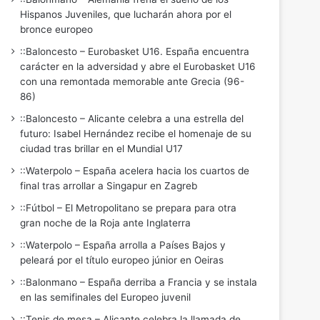
Hispanos Juveniles, que lucharán ahora por el
bronce europeo
::Baloncesto – Eurobasket U16. España encuentra
carácter en la adversidad y abre el Eurobasket U16
con una remontada memorable ante Grecia (96-
86)
::Baloncesto – Alicante celebra a una estrella del
futuro: Isabel Hernández recibe el homenaje de su
ciudad tras brillar en el Mundial U17
::Waterpolo – España acelera hacia los cuartos de
final tras arrollar a Singapur en Zagreb
::Fútbol – El Metropolitano se prepara para otra
gran noche de la Roja ante Inglaterra
::Waterpolo – España arrolla a Países Bajos y
peleará por el título europeo júnior en Oeiras
::Balonmano – España derriba a Francia y se instala
en las semifinales del Europeo juvenil
::Tenis de mesa – Alicante celebra la llamada de