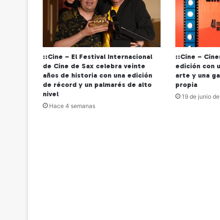
::Cine – El Festival Internacional
::Cine – Cin
de Cine de Sax celebra veinte
edición con u
años de historia con una edición
arte y una ga
de récord y un palmarés de alto
propia
nivel
19 de junio d
Hace 4 semanas