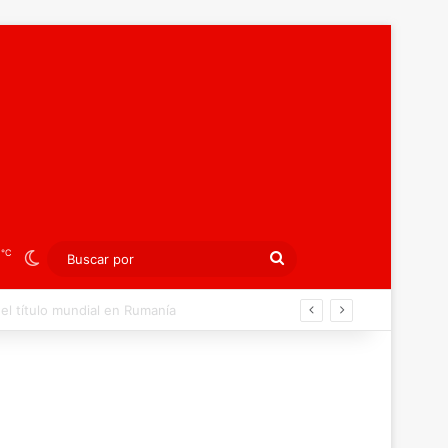
℃
3
Switch skin
Buscar
por
án ahora por el bronce europeo