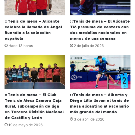
::Tenis de mesa – Alicante
::Tenis de mesa – El Alicante
celebra la llamada de Ángel
TM presume de cantera con
Buendía a la selección
dos medallas nacionales en
española
menos de una semana
Hace 13 horas
2 de julio de 2026
::Tenis de mesa – El Club
::Tenis de mesa – Alberto y
Tenis de Mesa Zamora Caja
Diego Lillo llevan el tenis de
Rural, subcampeón de liga
mesa alicantino al escenario
en Tercera División Nacional
más grande del mundo
de Castilla y León
3 de abril de 2026
19 de mayo de 2026