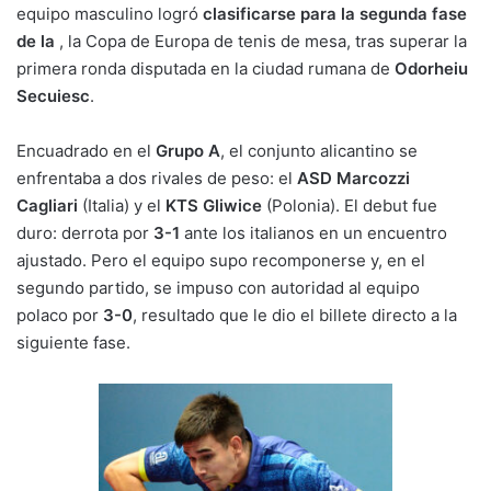
y
l
e
s
gr
p
equipo masculino logró
clasificarse para la segunda fase
Li
b
A
a
ar
de la
, la Copa de Europa de tenis de mesa, tras superar la
primera ronda disputada en la ciudad rumana de
n
o
p
m
tir
Odorheiu
Secuiesc
.
k
o
p
k
Encuadrado en el
Grupo A
, el conjunto alicantino se
enfrentaba a dos rivales de peso: el
ASD Marcozzi
Cagliari
(Italia) y el
KTS Gliwice
(Polonia). El debut fue
duro: derrota por
3-1
ante los italianos en un encuentro
ajustado. Pero el equipo supo recomponerse y, en el
segundo partido, se impuso con autoridad al equipo
polaco por
3-0
, resultado que le dio el billete directo a la
siguiente fase.