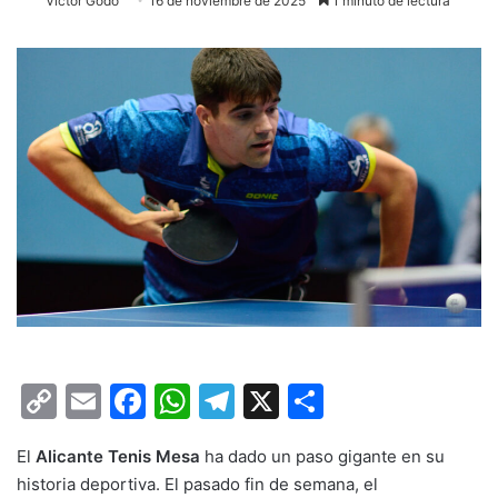
Víctor Godo
16 de noviembre de 2025
1 minuto de lectura
C
E
F
W
T
X
C
o
m
a
h
el
o
El
Alicante Tenis Mesa
ha dado un paso gigante en su
p
ai
c
at
e
m
historia deportiva. El pasado fin de semana, el