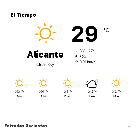
El Tiempo
29
℃
Alicante
33º - 27º
76%
0.91 km/h
Clear Sky
33
34
31
30
30
℃
℃
℃
℃
℃
Vie
Sáb
Dom
Lun
Mar
Entradas Recientes