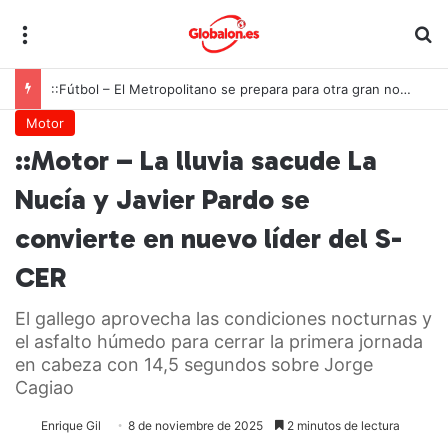
Menú
B
::Fútbol – El Metropolitano se prepara para otra gran noche de la Roja ante Inglaterra
Motor
::Motor – La lluvia sacude La
Nucía y Javier Pardo se
convierte en nuevo líder del S-
CER
El gallego aprovecha las condiciones nocturnas y
el asfalto húmedo para cerrar la primera jornada
en cabeza con 14,5 segundos sobre Jorge
Cagiao
Enrique Gil
8 de noviembre de 2025
2 minutos de lectura