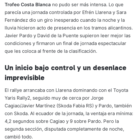
Li
b
A
a
ar
Trofeo Costa Blanca
no pudo ser más intensa. Lo que
parecía una jornada controlada por Efrén Llarena y Sara
n
o
p
m
tir
Fernández dio un giro inesperado cuando la noche y la
k
o
p
lluvia hicieron acto de presencia en los tramos alicantinos.
k
Javier Pardo y David de la Puente supieron leer mejor las
condiciones y firmaron un final de jornada espectacular
que les coloca al frente de la clasificación.
Un inicio bajo control y un desenlace
imprevisible
El rallye arrancaba con Llarena dominando con el Toyota
Yaris Rally2, seguido muy de cerca por Jorge
Cagiao/Javier Martínez (Skoda Fabia RS) y Pardo, también
con Skoda. Al ecuador de la jornada, la ventaja era mínima:
4,2 segundos sobre Cagiao y 9 sobre Pardo. Pero la
segunda sección, disputada completamente de noche,
cambió todo.