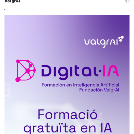
ValgrAI