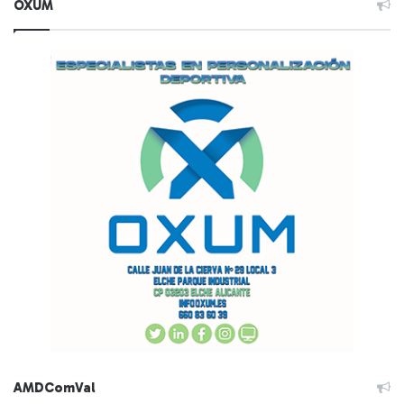
OXUM
AMDComVal