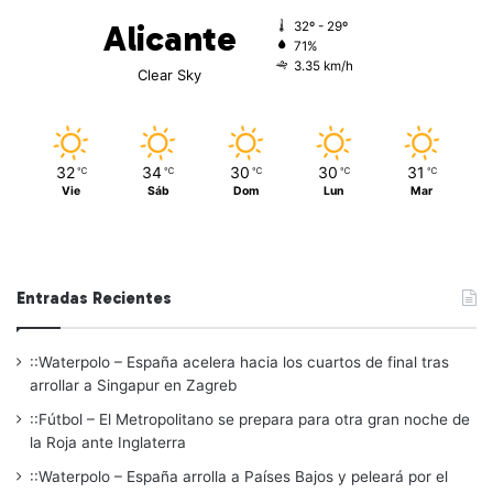
Alicante
32º - 29º
71%
3.35 km/h
Clear Sky
32
34
30
30
31
℃
℃
℃
℃
℃
Vie
Sáb
Dom
Lun
Mar
Entradas Recientes
::Waterpolo – España acelera hacia los cuartos de final tras
arrollar a Singapur en Zagreb
::Fútbol – El Metropolitano se prepara para otra gran noche de
la Roja ante Inglaterra
::Waterpolo – España arrolla a Países Bajos y peleará por el