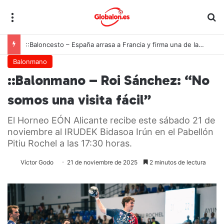
Menú
B
::Baloncesto – España arrasa a Francia y firma una de las mayores exhibiciones de la historia para conquistar el oro europeo U18
Balonmano
::Balonmano – Roi Sánchez: “No
somos una visita fácil”
El Horneo EÓN Alicante recibe este sábado 21 de
noviembre al IRUDEK Bidasoa Irún en el Pabellón
Pitiu Rochel a las 17:30 horas.
Víctor Godo
21 de noviembre de 2025
2 minutos de lectura