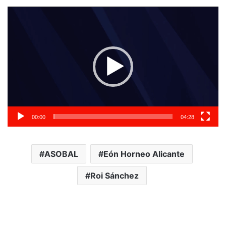
Reproductor
de
vídeo
00:00
04:28
ASOBAL
Eón Horneo Alicante
Roi Sánchez