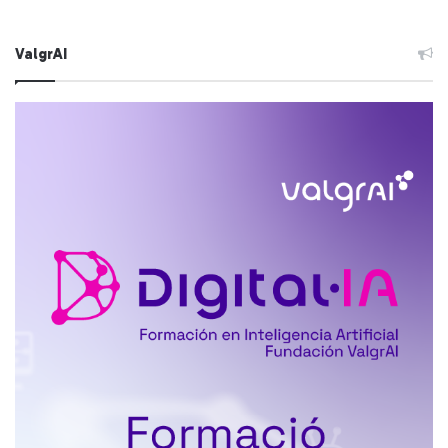
ValgrAI