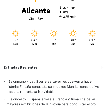
Alicante
32º - 28º
81%
2.75 km/h
Clear Sky
32
34
30
30
31
℃
℃
℃
℃
℃
Lun
Mar
Mié
Jue
Vie
Entradas Recientes
::Balonmano – Las Guerreras Juveniles vuelven a hacer
historia: España conquista su segundo Mundial consecutivo
tras una remontada inolvidable
::Baloncesto – España arrasa a Francia y firma una de las
mayores exhibiciones de la historia para conquistar el oro