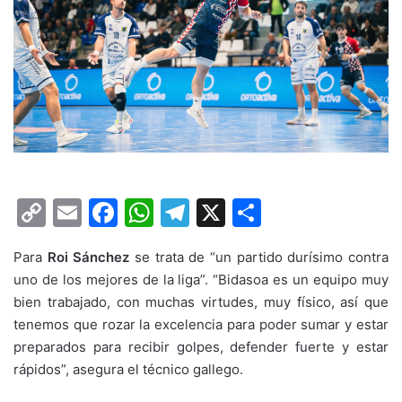
C
E
F
W
T
X
C
o
m
a
h
el
o
Para
Roi Sánchez
se trata de “un partido durísimo contra
p
ai
c
at
e
m
uno de los mejores de la liga”. “Bidasoa es un equipo muy
y
l
e
s
gr
p
bien trabajado, con muchas virtudes, muy físico, así que
Li
b
A
a
ar
tenemos que rozar la excelencia para poder sumar y estar
preparados para recibir golpes, defender fuerte y estar
n
o
p
m
tir
rápidos”, asegura el técnico gallego.
k
o
p