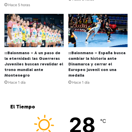
Hace 5 horas
::Balonmano – A un paso de
::Balonmano – España busca
la eternidad: las Guerreras
cambiar la historia ante
Juveniles buscan revalidar el
Dinamarca y cerrar el
trono mundial ante
Europeo juvenil con una
Montenegro
medalla
Hace 1 día
Hace 1 día
El Tiempo
28
℃