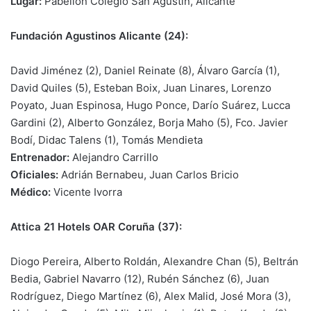
Lugar:
Pabellón Colegio San Agustín, Alicante
Fundación Agustinos Alicante (24):
David Jiménez (2), Daniel Reinate (8), Álvaro García (1),
David Quiles (5), Esteban Boix, Juan Linares, Lorenzo
Poyato, Juan Espinosa, Hugo Ponce, Darío Suárez, Lucca
Gardini (2), Alberto González, Borja Maho (5), Fco. Javier
Bodí, Didac Talens (1), Tomás Mendieta
Entrenador:
Alejandro Carrillo
Oficiales:
Adrián Bernabeu, Juan Carlos Bricio
Médico:
Vicente Ivorra
Attica 21 Hotels OAR Coruña (37):
Diogo Pereira, Alberto Roldán, Alexandre Chan (5), Beltrán
Bedia, Gabriel Navarro (12), Rubén Sánchez (6), Juan
Rodríguez, Diego Martínez (6), Alex Malid, José Mora (3),