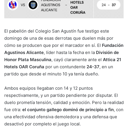
y
l
e
s
gr
p
Li
b
A
a
ar
n
o
p
m
tir
k
o
p
El pabellón del Colegio San Agustín fue testigo este
k
domingo de una de esas derrotas que duelen más por
cómo se producen que por el marcador en sí. El
Fundación
Agustinos Alicante
, líder hasta la fecha en la
División de
Honor Plata Masculina
, cayó claramente ante el
Attica 21
Hotels OAR Coruña
por un contundente
24-37
, en un
partido que desde el minuto 10 ya tenía dueño.
Ambos equipos llegaban con 14 y 12 puntos
respectivamente, y un partido pendiente por disputar. El
duelo prometía tensión, calidad y emoción. Pero la realidad
fue otra:
el conjunto gallego dominó de principio a fin
, con
una efectividad ofensiva demoledora y una defensa que
desactivó por completo el juego local.