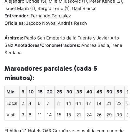
Alejandro Conde (5), Mile Mijuskovic (1), Peter Kende (2),
Israel Marín (1), Sergio Torio (1), Gael Blanco
Entrenador:
Fernando González
Oficiales:
Jacobo Novoa, Andrés Resch
Árbitros:
Pablo San Emeterio de la Fuente y Javier Ario
Saiz
Anotadores/Cronometradores:
Andrea Badia, Irene
Sentana
Marcadores parciales (cada 5
minutos):
Min
5
10
15
20
25
30
35
40
45
50
55
6
Local
2
4
6
7
11
14
14
17
19
21
22
24
Visit
3
8
11
14
15
18
21
24
26
29
33
37
El Attica 21 Hotels OAR Coruña se consolida como uno de