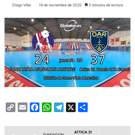
Diego Vibe
19 de noviembre de 2025
3 minutos de lectura
C
E
F
W
T
X
C
o
m
a
h
el
o
p
ai
c
at
e
m