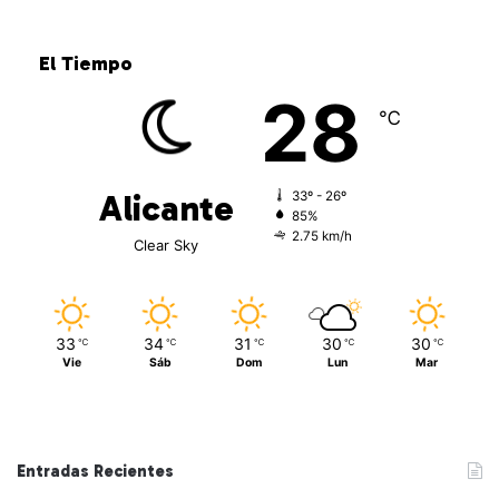
El Tiempo
28
℃
Alicante
33º - 26º
85%
2.75 km/h
Clear Sky
33
34
31
30
30
℃
℃
℃
℃
℃
Vie
Sáb
Dom
Lun
Mar
Entradas Recientes