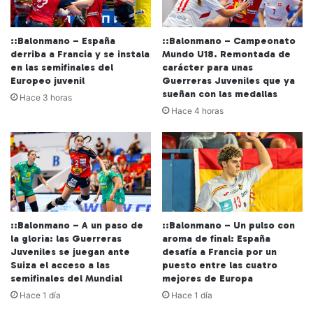
::Balonmano – España
::Balonmano – Campeonato
derriba a Francia y se instala
Mundo U18. Remontada de
en las semifinales del
carácter para unas
Europeo juvenil
Guerreras Juveniles que ya
sueñan con las medallas
Hace 3 horas
Hace 4 horas
::Balonmano – A un paso de
::Balonmano – Un pulso con
la gloria: las Guerreras
aroma de final: España
Juveniles se juegan ante
desafía a Francia por un
Suiza el acceso a las
puesto entre las cuatro
semifinales del Mundial
mejores de Europa
Hace 1 día
Hace 1 día