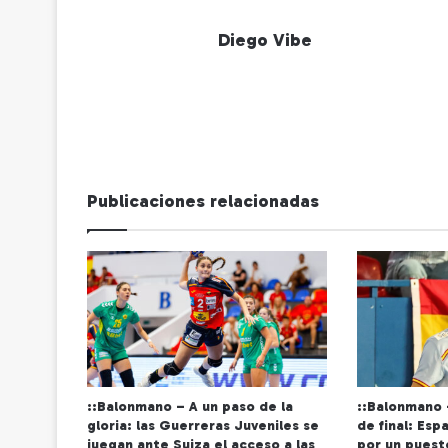
Diego Vibe
Publicaciones relacionadas
::Balonmano – A un paso de la
::Balonmano 
gloria: las Guerreras Juveniles se
de final: Esp
juegan ante Suiza el acceso a las
por un puest