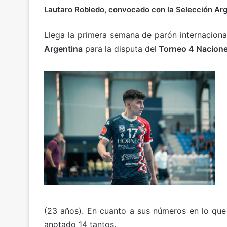
o
m
a
h
el
o
Lautaro Robledo, convocado con la Selección Ar
p
ai
c
at
e
m
y
l
e
s
gr
p
Llega la primera semana de parón internacion
Li
b
A
a
ar
Argentina
para la disputa del
Torneo 4 Nacion
n
o
p
m
tir
k
o
p
k
(23 años). En cuanto a sus números en lo qu
anotado 14 tantos.