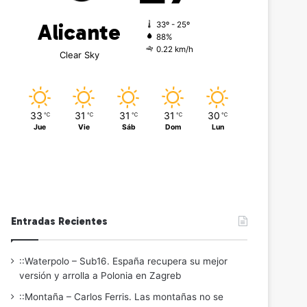
Alicante
33º - 25º
88%
0.22 km/h
Clear Sky
33
31
31
31
30
℃
℃
℃
℃
℃
Jue
Vie
Sáb
Dom
Lun
Entradas Recientes
::Waterpolo – Sub16. España recupera su mejor
versión y arrolla a Polonia en Zagreb
::Montaña – Carlos Ferris. Las montañas no se