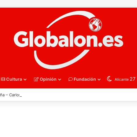
27
Cultura
Opinión
Fundación
Alicante
ña – Carlos Ferris. Las montañas no se pierden solo cuando arden