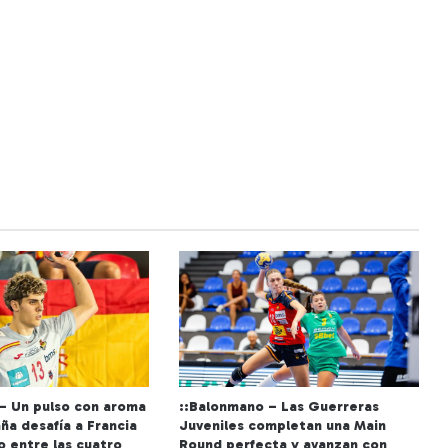
– Un pulso con aroma
::Balonmano – Las Guerreras
aña desafía a Francia
Juveniles completan una Main
o entre las cuatro
Round perfecta y avanzan con