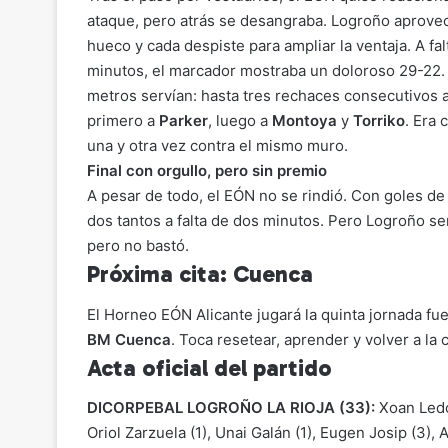
ataque, pero atrás se desangraba. Logroño aprove
hueco y cada despiste para ampliar la ventaja. A fal
minutos, el marcador mostraba un doloroso 29-22. 
metros servían: hasta tres rechaces consecutivos a
primero a
Parker
, luego a
Montoya
y
Torriko
. Era
una y otra vez contra el mismo muro.
Final con orgullo, pero sin premio
A pesar de todo, el EÓN no se rindió. Con goles d
dos tantos a falta de dos minutos. Pero Logroño sen
pero no bastó.
Próxima cita: Cuenca
El Horneo EÓN Alicante jugará la quinta jornada fu
BM Cuenca
. Toca resetear, aprender y volver a la 
Acta oficial del partido
DICORPEBAL LOGROÑO LA RIOJA (33):
Xoan Ledo
Oriol Zarzuela (1), Unai Galán (1), Eugen Josip (3),