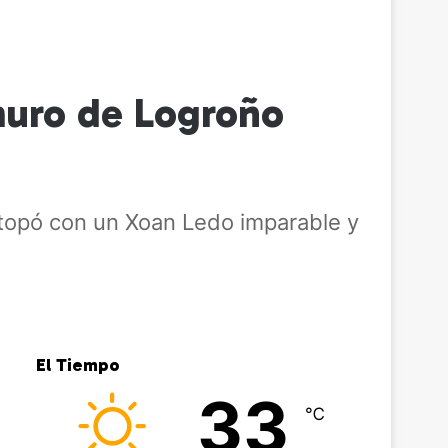
 muro de Logroño
e topó con un Xoan Ledo imparable y
El Tiempo
33
℃