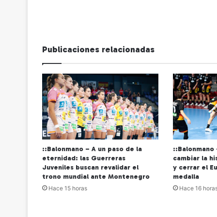
Publicaciones relacionadas
::Balonmano – A un paso de la
::Balonmano 
eternidad: las Guerreras
cambiar la h
Juveniles buscan revalidar el
y cerrar el E
trono mundial ante Montenegro
medalla
Hace 15 horas
Hace 16 hora