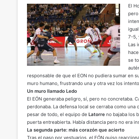
o
m
a
h
el
o
El H
p
ai
c
at
e
m
pero
y
l
e
s
gr
p
inte
Li
b
A
a
ar
igua
n
o
p
m
tir
7-5, 
Las 
k
o
p
hace
k
se t
auté
responsable de que el EON no pudiera sumar en su
muro humano, frustrando una y otra vez los intento
Un muro llamado Ledo
El EÓN generaba peligro, sí, pero no concretaba. C
perdonaba. La defensa local se cerraba como una ca
pesar de todo, el equipo de
Latorre
no bajaba los b
puerta entreabierta. Había distancia pero no era in
La segunda parte: más corazón que acierto
Tras el paso por vestuarios, el EÓN quiso reaccion