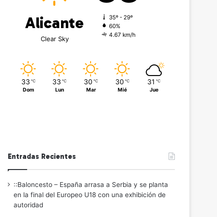
Alicante
35º - 29º
60%
4.67 km/h
Clear Sky
33
33
30
30
31
℃
℃
℃
℃
℃
Dom
Lun
Mar
Mié
Jue
Entradas Recientes
::Baloncesto – España arrasa a Serbia y se planta
en la final del Europeo U18 con una exhibición de
autoridad