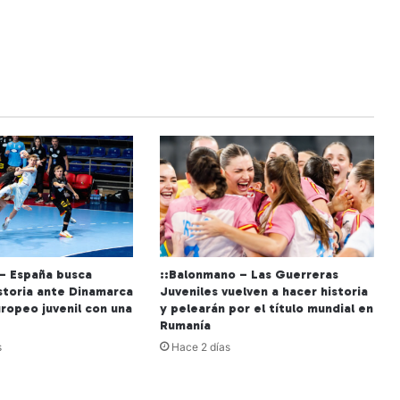
– España busca
::Balonmano – Las Guerreras
istoria ante Dinamarca
Juveniles vuelven a hacer historia
uropeo juvenil con una
y pelearán por el título mundial en
Rumanía
s
Hace 2 días