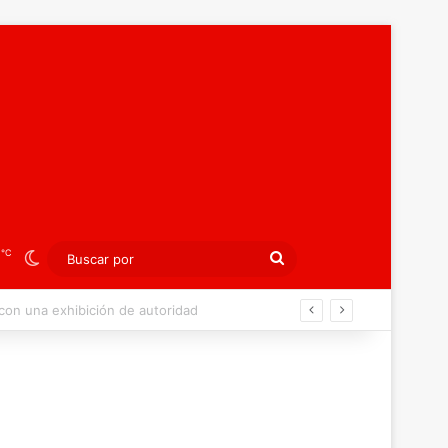
℃
3
Switch skin
Buscar
por
ibición colectiva ante Georgia