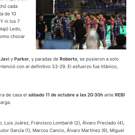
chó cada
ta de 10
Y ni los 7
tajó Ledo,
 como chocar
e
Javi
y
Parker
, y paradas de
Roberto
, se pusieron a solo
tenció con el definitivo 33-29. El esfuerzo fue titánico,
era de casa el
sábado 11 de octubre a las 20:30h
ante
REBI
carga.
, Luis Juárez, Francisco Lombardi (2), Álvaro Preciado (4),
 Autor García (1), Marcos Cancio, Álvaro Martínez (6), Miguel