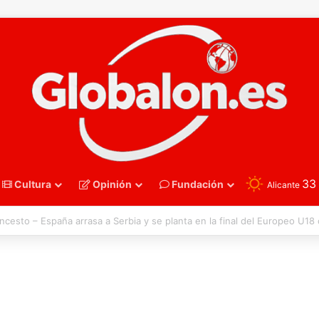
3
Cultura
Opinión
Fundación
Alicante
oncesto – Eurobasket U16. España acelera hacia los octavos tras una exh