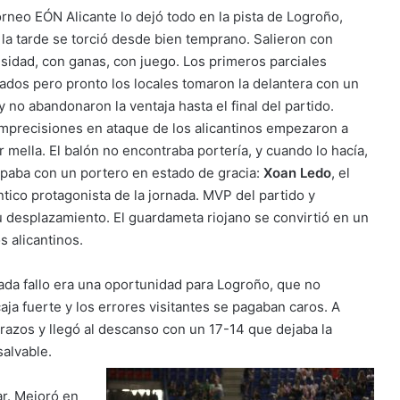
orneo EÓN Alicante lo dejó todo en la pista de Logroño,
 la tarde se torció desde bien temprano. Salieron con
nsidad, con ganas, con juego. Los primeros parciales
lados pero pronto los locales tomaron la delantera con un
y no abandonaron la ventaja hasta el final del partido.
imprecisiones en ataque de los alicantinos empezaron a
r mella. El balón no encontraba portería, y cuando lo hacía,
opaba con un portero en estado de gracia:
Xoan Ledo
, el
ntico protagonista de la jornada. MVP del partido y
 desplazamiento. El guardameta riojano se convirtió en un
s alicantinos.
ada fallo era una oportunidad para Logroño, que no
ja fuerte y los errores visitantes se pagaban caros. A
razos y llegó al descanso con un 17-14 que dejaba la
salvable.
ar. Mejoró en