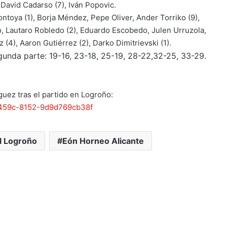
 David Cadarso (7), Iván Popovic.
ontoya (1), Borja Méndez, Pepe Oliver, Ander Torriko (9),
 Lautaro Robledo (2), Eduardo Escobedo, Julen Urruzola,
 (4), Aaron Gutiérrez (2), Darko Dimitrievski (1).
Segunda parte: 19-16, 23-18, 25-19, 28-22,32-25, 33-29.
uez tras el partido en Logroño:
-459c-8152-9d9d769cb38f
l Logroño
Eón Horneo Alicante